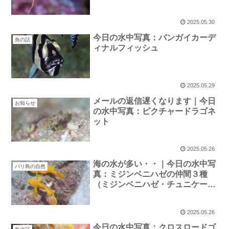
2025.05.30
今日の水中写真：バンガイカーデ
魚の話
ィナルフィッシュ
2025.05.29
メールの返信遅くなります｜今日
お知らせ
の水中写真：ピクチャードラゴネ
ット
2025.05.26
海の水が多い・・｜今日の水中写
バリ島の自然
真：ミジンベニハゼの仲間３種
（ミジンベニハゼ・チュニケート
ゴビー・タイニーゴビー）
2025.05.26
今日の水中写真：クロスロードゴ