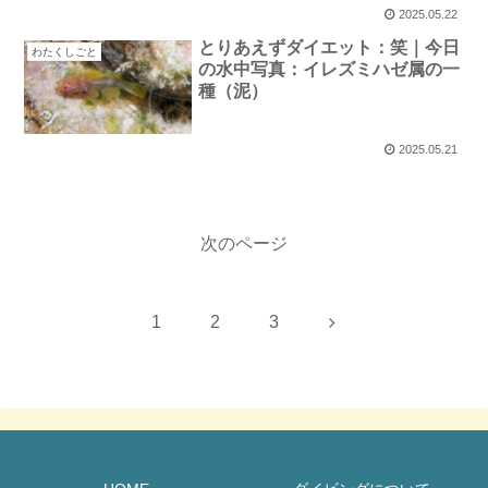
2025.05.22
とりあえずダイエット：笑｜今日
わたくしごと
の水中写真：イレズミハゼ属の一
種（泥）
2025.05.21
次のページ
次
1
2
3
へ