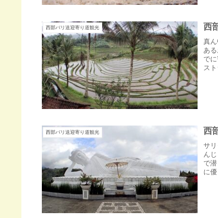
西部
西部バリ送迎寄り道観光
真ん
ある
でに
スト
西部
西部バリ送迎寄り道観光
サリ
んじ
で潜
に優