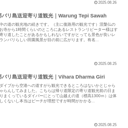
2025.08.26
バリ島送迎寄り道観光｜Warung Tepi Sawah
中の道の観光地の続きです。（主に復路用の観光です）涅槃仏の
お寺から1時間くらいのところにあるレストランリピーター様はす
寄り道したことがあるかもしれないですがとっても景色が良いレ
ランバリらしい田園風景が目の前に広がります。有名...
2025.08.25
バリ島送迎寄り道観光｜Vihara Dharma Giri
ダイブから空港への道すがら観光できるところはないかとじゃら
ゃらんしてみました。こちらは帰り道限定の寄り道観光前の日ま
りまくっているダイバーにとって山越えの道（標高1300ｍ）は体
しくないし本当はビーチが理想ですが時間がかかる...
2025.08.25