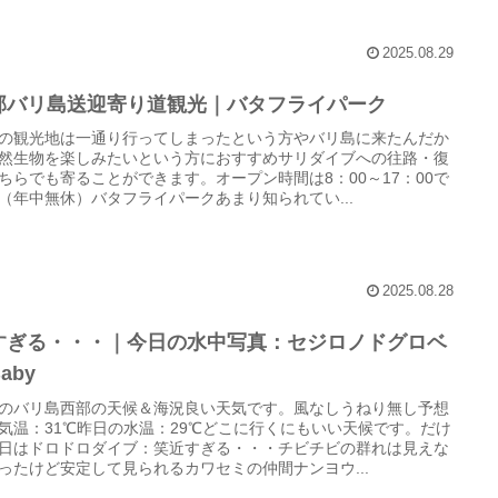
2025.08.29
部バリ島送迎寄り道観光｜バタフライパーク
の観光地は一通り行ってしまったという方やバリ島に来たんだか
然生物を楽しみたいという方におすすめサリダイブへの往路・復
ちらでも寄ることができます。オープン時間は8：00～17：00で
（年中無休）バタフライパークあまり知られてい...
2025.08.28
すぎる・・・｜今日の水中写真：セジロノドグロベ
aby
のバリ島西部の天候＆海況良い天気です。風なしうねり無し予想
気温：31℃昨日の水温：29℃どこに行くにもいい天候です。だけ
日はドロドロダイブ：笑近すぎる・・・チビチビの群れは見えな
ったけど安定して見られるカワセミの仲間ナンヨウ...