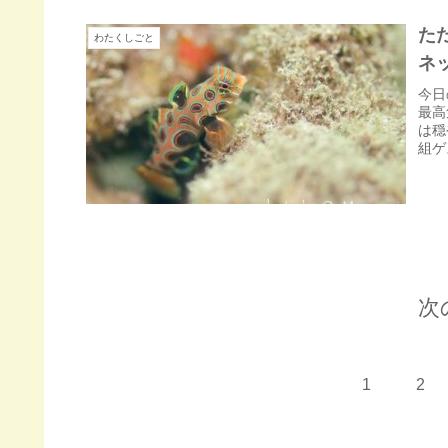
た
わたくしごと
ネ
今日
最高
は穏
組ゲ
次
1
2