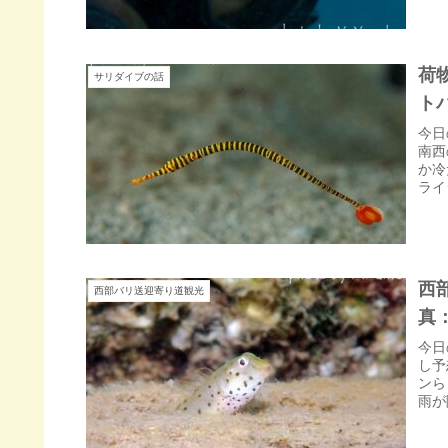
荷
サリダイブの話
ト
今日
南西
か冷
ライ
西
西部バリ送迎寄り道観光
真
今日
し予
ンら
雨が