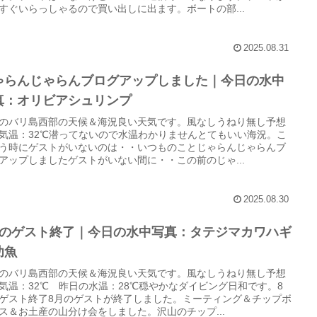
すぐいらっしゃるので買い出しに出ます。ボートの部...
2025.08.31
ゃらんじゃらんブログアップしました｜今日の水中
真：オリビアシュリンプ
のバリ島西部の天候＆海況良い天気です。風なしうねり無し予想
気温：32℃潜ってないので水温わかりませんとてもいい海況。こ
う時にゲストがいないのは・・いつものことじゃらんじゃらんブ
アップしましたゲストがいない間に・・この前のじゃ...
2025.08.30
月のゲスト終了｜今日の水中写真：タテジマカワハギ
幼魚
のバリ島西部の天候＆海況良い天気です。風なしうねり無し予想
気温：32℃ 昨日の水温：28℃穏やかなダイビング日和です。8
ゲスト終了8月のゲストが終了しました。ミーティング＆チップボ
ス＆お土産の山分け会をしました。沢山のチップ...