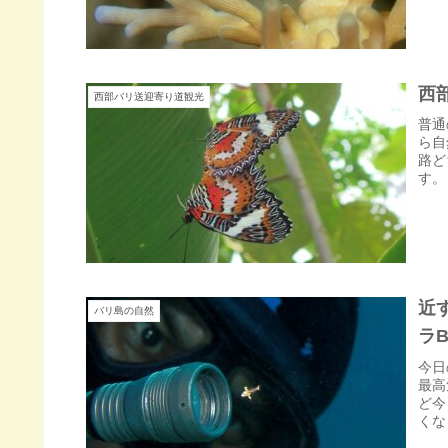
西
西部バリ送迎寄り道観光
普通
ら自
路ど
す。
近
バリ島の自然
ラB
今日
最高
ど今
くな