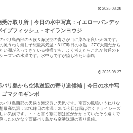
2025.08.28
物受け取り所｜今日の水中写真：イエローバンデッ
パイプフィッシュ・オイランヨウジ
のバリ島西部の天候＆海況空の青さが目に染みる良い天気です。
の風うねり無し予想最高気温：31℃昨日の水温：27℃大潮だから
たい潮が入ってきている模様でも、よく考えたらこれが普通のド
シーズンの水温です。水中もですが陸も冷たい南風...
2025.08.27
部バリ島から空港送迎の寄り道候補｜今日の水中写
：ゴマクモギンポ
のバリ島西部の天候＆海況良い天気です。南西の風強いうねりな
想最高気温：32℃昨日の水温：28℃今日は風は強くドライシーズ
しい気候です。・・と言う割に朝は虹がかかっていたそう遠くで
降ったのかな？西部バリ島から空港送迎の寄り道候...