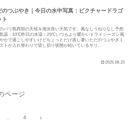
だのつぶやき｜今日の水中写真：ピクチャードラゴ
ット
のバリ島西部の天候＆海況良い天気です。風なしうねりなし予想
気温：33℃昨日の水温：29℃いつもより暖かいドライシーズン風
やかで過ごしやすいけどちょっとだけ蒸し暑いただのつぶやき１
ストが入れ替わりで貸し切り状態が続いているサリ...
2025.08.25
のページ
次
…
4
へ