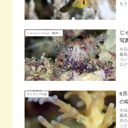
もう
じ
じゃらんじゃらん（観光）
写
今日
最高
うい
ログ
8
サリダイブの話
の
今日
最高
月の
ック