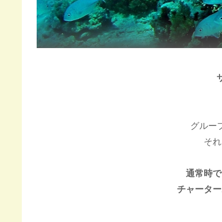
グルー
それ
通常時で
チャーター