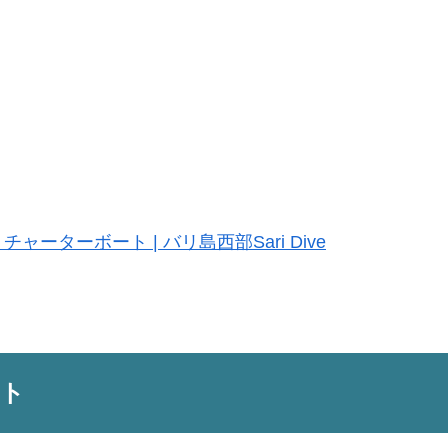
ターボート | バリ島西部Sari Dive
ント