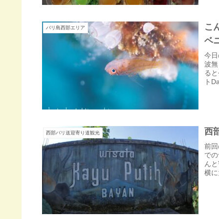
こ
バリ島西部エリア
ベ
今日
波無
ると
トD
西
西部バリ送迎寄り道観光
前回
での
んと
横に