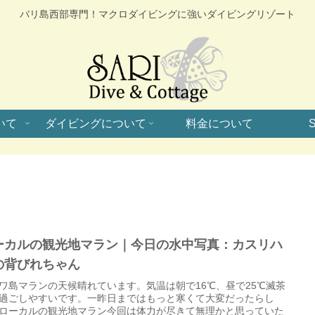
バリ島西部専門！マクロダイビングに強いダイビングリゾート
いて
ダイビングについて
料金について
S
ーカルの観光地マラン｜今日の水中写真：カスリハ
の背びれちゃん
ワ島マランの天候晴れています。気温は朝で16℃、昼で25℃滅茶
過ごしやすいです。一昨日まではもっと寒くて大変だったらし
ローカルの観光地マラン今回は体力が尽きて無理かと思っていた