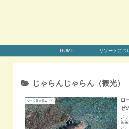
HOME
リゾートにつ
じゃらんじゃらん（観光）
ロ
ジャワ島東部エリア
ゼ
ジャ
苦茶
い。