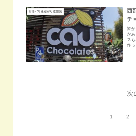
西部
西部バリ送迎寄り道観光
チ
皆が
かあ
スも
作っ
次
1
2