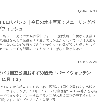
2026.07.30
ロモ山リベンジ｜今日の水中写真：メニーリングパ
プフィッシュ
ワ島ブロモ周辺の天候休暇中です！！朝は快晴、午後から斑雲り
気温はなんと７度昼も１７度までしか上がらなくてヘリは天国ら
それなのになぜか持ってきたジャケットの数が私より多いそして
カーのフードを部屋の中でもかぶりっぱなし暑がりはど...
2026.07.28
部バリ国立公園おすすめ観光「バードウォッチン
」11月（２）
は１の方から読んでくださいね。西部バリ国立公園おすすめ観光
ードウォッチング」１1月（１） | バリ島西部Sari Dive歩きながら
ードウォッチングが一段落すると車がお迎えに車の中で冷たいお
頂けます。ガイドのノノさんは廃プラ...