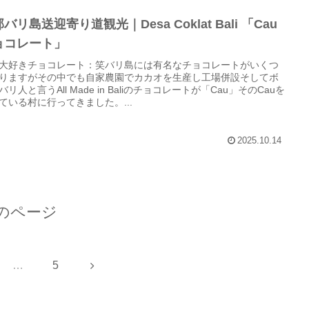
バリ島送迎寄り道観光｜Desa Coklat Bali 「Cau
ョコレート」
大好きチョコレート：笑バリ島には有名なチョコレートがいくつ
りますがその中でも自家農園でカカオを生産し工場併設そしてボ
バリ人と言うAll Made in Baliのチョコレートが「Cau」そのCauを
ている村に行ってきました。...
2025.10.14
のページ
次
…
5
へ