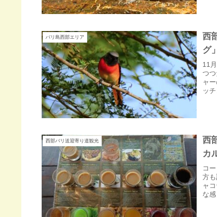
西
バリ島西部エリア
グ
11
つつ
ャー
ッチ
西
西部バリ送迎寄り道観光
カ
コー
方も
ャコ
な感