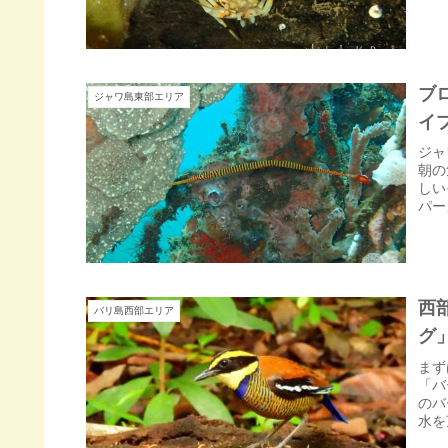
ブ
ジャワ島東部エリア
イ
ジャ
朝の
しい
パー
西
バリ島西部エリア
グ
まず
「バ
のバ
水を