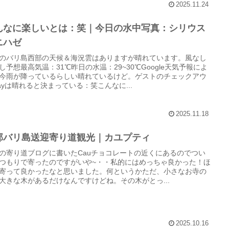
2025.11.24
んなに楽しいとは：笑｜今日の水中写真：シリウス
ニハゼ
のバリ島西部の天候＆海況雲はありますが晴れています。風なし
し予想最高気温：31℃昨日の水温：29~30℃Google天気予報によ
今雨が降っているらしい晴れているけど。ゲストのチェックアウ
ayは晴れると決まっている：笑こんなに...
2025.11.18
部バリ島送迎寄り道観光｜カユプティ
の寄り道ブログに書いたCauチョコレートの近くにあるのでつい
つもりで寄ったのですがいや~・・私的にはめっちゃ良かった！ほ
寄って良かったなと思いました。何というかただ、小さなお寺の
大きな木があるだけなんですけどね。その木がとっ...
2025.10.16