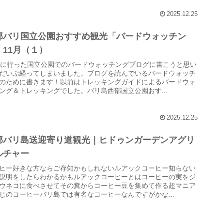
2025.12.25
部バリ国立公園おすすめ観光「バードウォッチン
」11月（１）
月に行った国立公園でのバードウォッチングブログに書こうと思い
だいぶ経ってしまいました。ブログを読んでいるバードウォッチ
のために書きます！以前はトレッキングガイドによるバードウォ
ング＆トレッキングでした。バリ島西部国立公園おす...
2025.12.25
部バリ島送迎寄り道観光｜ヒドゥンガーデンアグリ
ルチャー
ヒー好きな方ならご存知かもしれないルアックコーヒー知らない
説明をしたらわかるかもルアックコーヒーとはコーヒーの実をジ
ウネコに食べさせてその糞からコーヒー豆を集めて作る超マニア
じのコーヒーバリ島では有名なコーヒーなんですがかな...