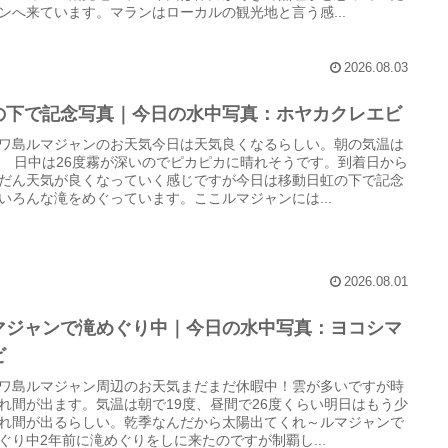
ンへ来ています。マランはローカルの観光地と言う感...
2026.08.03
の下で記念写真｜今日の水中写真：ホヤカクレエビ
ワ島ルマジャンのお天気今日は天気良くなるらしい。朝の気温は
度 日中は26度霧が深いのでピカピカに晴れそうです。到着日から
だん天気が良くなっていく感じですが今日は移動日虹の下で記念
いろんな滝をめぐっています。ここルマジャンには...
2026.08.01
マジャンで滝めぐり中｜今日の水中写真：ヨコシマ
ビ
ワ島ルマジャン周辺のお天気まだまだ休暇中！雲が多いですが時
れ間が出ます。気温は朝で19度、昼間で26度くらい明日はもう少
れ間が出るらしい。乾季なんだから太陽出てくれ～ルマジャンで
ぐり中2年前に滝めぐりをしに来たのですが制覇し...