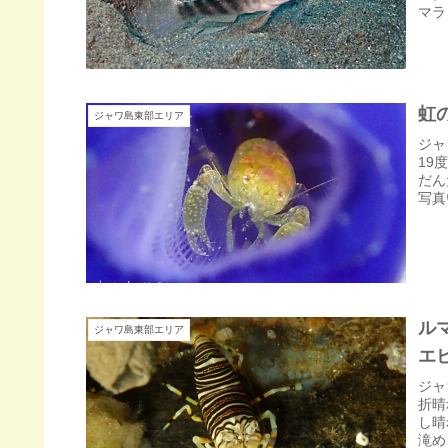
マラ
虹
ジャワ島東部エリア
ジャ
19
だん
写真
ル
ジャワ島東部エリア
エ
ジャ
折晴
し晴
滝め