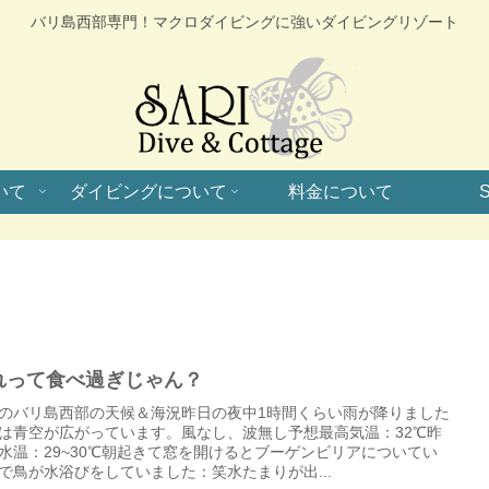
バリ島西部専門！マクロダイビングに強いダイビングリゾート
いて
ダイビングについて
料金について
S
れって食べ過ぎじゃん？
のバリ島西部の天候＆海況昨日の夜中1時間くらい雨が降りました
は青空が広がっています。風なし、波無し予想最高気温：32℃昨
水温：29~30℃朝起きて窓を開けるとブーゲンビリアについてい
で鳥が水浴びをしていました：笑水たまりが出...