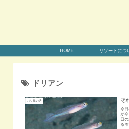
HOME
リゾートにつ
ドリアン
そ
バリ島の話
今日
が今
日の
る雫