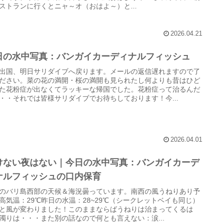
ストランに行くとニャ～オ（おはよ～）と...
2026.04.21
日の水中写真：バンガイカーディナルフィッシュ
出国、明日サリダイブへ戻ります。メールの返信遅れますので了
ださい。菜の花の満開・桜の満開も見られたし何よりも昔はひど
た花粉症が出なくてラッキーな帰国でした。花粉症って治るんだ
・・それでは皆様サリダイブでお待ちしております！今...
2026.04.01
けない夜はない｜今日の水中写真：バンガイカーデ
ナルフィッシュの口内保育
のバリ島西部の天候＆海況曇っています。南西の風うねりあり予
高気温：29℃昨日の水温：28~29℃（シークレットベイも同じ）
と風が変わりました！このままならばうねりは治まってくるは
濁りは・・・また別の話なので何とも言えない：涙...