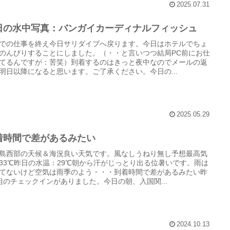
2025.07.31
日の水中写真：バンガイカーディナルフィッシュ
での仕事を終え今日サリダイブへ戻ります。今日はホテルでちょ
のんびりすることにしました。（・・と言いつつ結局PC前にお仕
てるんですが：苦笑）到着するのはきっと夜中なのでメールの返
明日以降になると思います。ご了承ください。今日の...
2025.05.29
着時間で差があるみたい
島西部の天候＆海況良い天気です。風なしうねり無し予想最高気
33℃昨日の水温：29℃朝から汗がじっとり出る位暑いです。雨は
てないけど空気は雨季のよう・・・到着時間で差があるみたい昨
組のチェックインがありました。今日の朝、入国関...
2024.10.13