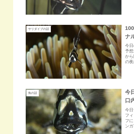
10
サリダイブの話
ナ
今日
予想
から
の夜
今
魚の話
口
今日
フィ
フに
ンガ