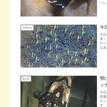
一レ
今
お知らせ
今日
承く
かっ
なあ
明
魚の話
ィ
今日
想最
やっ
ず。