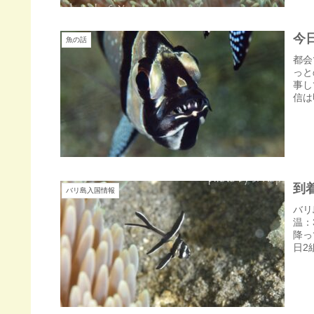
今
魚の話
都会
っと
事し
信は
到
バリ島入国情報
バリ
温：
降っ
日2