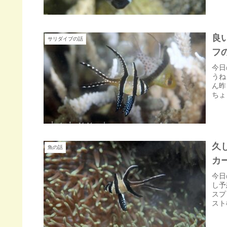
良
サリダイブの話
フ
今日
うね
ん昨
ちょ
久
魚の話
カ
今日
し予
スプ
スト