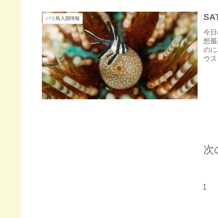
SA
バリ島入国情報
今日
想最
のに
ウス
次
1