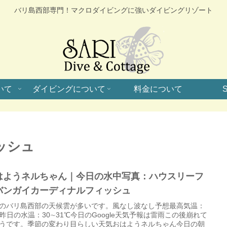
バリ島西部専門！マクロダイビングに強いダイビングリゾート
いて
ダイビングについて
料金について
S
ッシュ
はようネルちゃん｜今日の水中写真：ハウスリーフ
バンガイカーディナルフィッシュ
のバリ島西部の天候雲が多いです。風なし波なし予想最高気温：
℃昨日の水温：30∼31℃今日のGoogle天気予報は雷雨この後崩れて
うです。季節の変わり目らしい天気おはようネルちゃん今日の朝