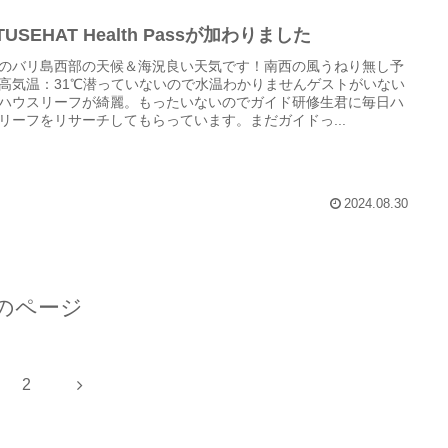
TUSEHAT Health Passが加わりました
のバリ島西部の天候＆海況良い天気です！南西の風うねり無し予
高気温：31℃潜っていないので水温わかりませんゲストがいない
ハウスリーフが綺麗。もったいないのでガイド研修生君に毎日ハ
リーフをリサーチしてもらっています。まだガイドっ...
2024.08.30
のページ
次
2
へ