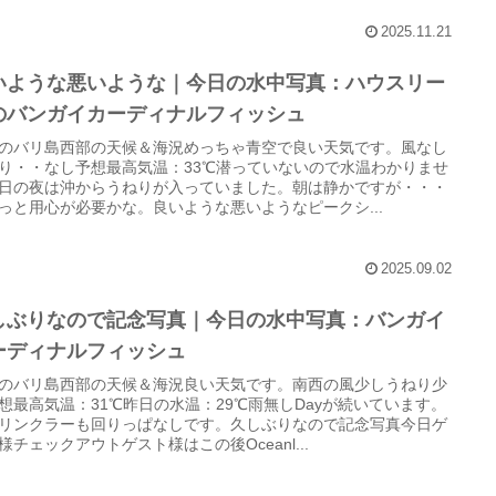
2025.11.21
いような悪いような｜今日の水中写真：ハウスリー
のバンガイカーディナルフィッシュ
のバリ島西部の天候＆海況めっちゃ青空で良い天気です。風なし
り・・なし予想最高気温：33℃潜っていないので水温わかりませ
日の夜は沖からうねりが入っていました。朝は静かですが・・・
っと用心が必要かな。良いような悪いようなピークシ...
2025.09.02
しぶりなので記念写真｜今日の水中写真：バンガイ
ーディナルフィッシュ
のバリ島西部の天候＆海況良い天気です。南西の風少しうねり少
想最高気温：31℃昨日の水温：29℃雨無しDayが続いています。
リンクラーも回りっぱなしです。久しぶりなので記念写真今日ゲ
様チェックアウトゲスト様はこの後Oceanl...