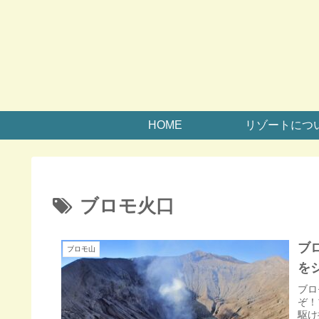
HOME
リゾートにつ
ブロモ火口
ブ
ブロモ山
を
ブロ
ぞ！
駆け