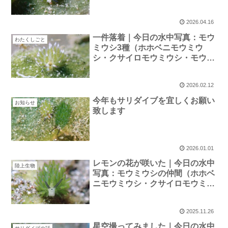
2026.04.16
一件落着｜今日の水中写真：モウ
わたくしごと
ミウシ3種（ホホベニモウミウ
シ・クサイロモウミウシ・モウミ
ウシ）
2026.02.12
今年もサリダイブを宜しくお願い
お知らせ
致します
2026.01.01
レモンの花が咲いた｜今日の水中
陸上生物
写真：モウミウシの仲間（ホホベ
ニモウミウシ・クサイロモウミウ
シ）
2025.11.26
星空撮ってみました｜今日の水中