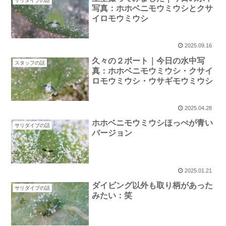
サリダイブの話
写真：ホホベニモウミウシとクサ
イロモウミウシ
2025.09.16
久々の２ボート｜今日の水中写
スタッフの話
真：ホホベニモウミウシ・クサイ
ロモウミウシ・ウサギモウミウシ
2025.04.28
ホホベニモウミウシほっぺが青い
サリダイブの話
バージョン
2025.01.21
ダイビング以外も取り柄があった
サリダイブの話
みたい：笑