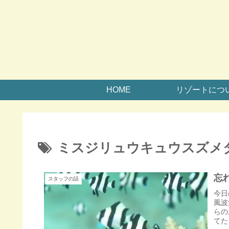
HOME
リゾートにつ
ミスジリュウキュウスズメ
忘
スタッフの話
今日
風波
らの
てた