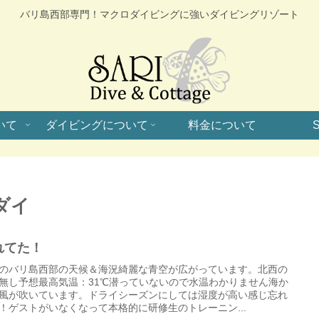
バリ島西部専門！マクロダイビングに強いダイビングリゾート
いて
ダイビングについて
料金について
S
ダイ
れてた！
のバリ島西部の天候＆海況綺麗な青空が広がっています。北西の
無し予想最高気温：31℃潜っていないので水温わかりません海か
風が吹いています。ドライシーズンにしては湿度が高い感じ忘れ
！ゲストがいなくなって本格的に研修生のトレーニン...