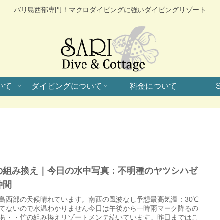
バリ島西部専門！マクロダイビングに強いダイビングリゾート
いて
ダイビングについて
料金について
S
の組み換え｜今日の水中写真：不明種のヤツシハゼ
仲間
島西部の天候晴れています。南西の風波なし予想最高気温：30℃
てないので水温わかりません今日は午後から一時雨マーク降るの
あ・・竹の組み換えリゾートメンテ続いています。昨日まではこ