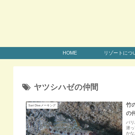
HOME
リゾートにつ
ヤツシハゼの仲間
竹
Sari Diveメーキング
の
バリ
潜っ
かな