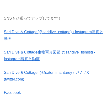
SNSも頑張ってアップしてます！
Sari Dive & Cottage(@saridive_cottage) • Instagram写真と
動画
Sari Dive & Cottage生物写真図鑑(@saridive_fishlist) •
Instagram写真と動画
Sari Dive & Cottage（@satomimantarey）さん / X
(twitter.com)
Facebook