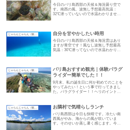
今日のバリ島西部の天候＆海況曇り空で
す。南西の風、波無し予想最高気温：
32℃潜っていないので水温わかりませ
ん。道の補修も終わったし、ちょっとだ
け雨が降ってほしい所セメントは濡らし
ながら乾かすと強くなるんだよね。民芸
品を買う穴場。生き残ってた...
自分を甘やかしたい時用
じゃらんじゃらん（観光）
今日のバリ島西部の天候＆海況雲はあり
ますが青空です！風なし波無し予想最高
気温：30℃潜ってないので水温わかりま
せん：汗雲がない時は太陽がじりじり痛
いです：汗湿度が低めなので日陰は涼し
い。自分を甘やかしたい時用昨日は近く
の都会へ近くと言っても...
バリ島おすすめ観光｜体験パラグ
じゃらんじゃらん（観光）
ライダー簡単でした！！
9月末、私の誕生日に何か初めてのことを
やってみたい！という事で行ってきまし
た。パラグライダー！！ヘリのイントラ
友達がパラグライダーのイントラもやっ
ているので連れて行ってもらいました。
海の次は空です！・・・なんてバリ島で
お隣村で気晴らしランチ
じゃらんじゃらん（観光）
空体験！！「パラグライ...
バリ島西部は今日も快晴です。冷たい南
西風がやみ、海からの風が吹いていま
す。そのせいか蒸し暑く感じます。今日
の最高気温：33℃予想水温：28℃（昨日