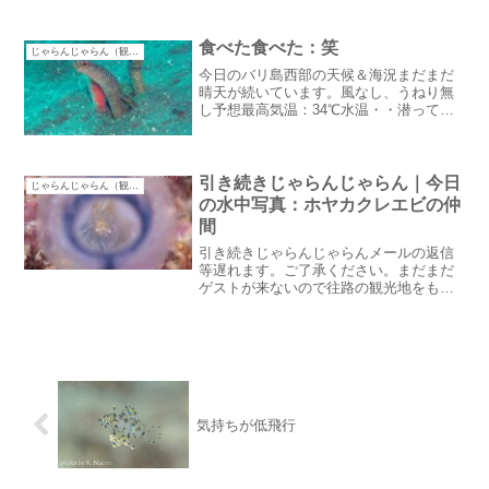
潜っていないので）雨は降らず、風はや
んで暖かいダイビングには今がベストシ
ーズンかもしれない。海...
食べた食べた：笑
じゃらんじゃらん（観光）
今日のバリ島西部の天候＆海況まだまだ
晴天が続いています。風なし、うねり無
し予想最高気温：34℃水温・・潜ってな
いのでわかりません。もう１２月半ばに
なろうとしているのにこの晴天今日のス
プリンクラーが回っています。食べた食
べた：笑昨日は息抜きで...
引き続きじゃらんじゃらん｜今日
じゃらんじゃらん（観光）
の水中写真：ホヤカクレエビの仲
間
引き続きじゃらんじゃらんメールの返信
等遅れます。ご了承ください。まだまだ
ゲストが来ないので往路の観光地をもう
ちょっと調べてみようという事でなんと
お山で一泊しちゃいました：笑バルコニ
ーから見える景色がこんなとこ壁は隙間
だらけもちろん外シャワー...
気持ちが低飛行