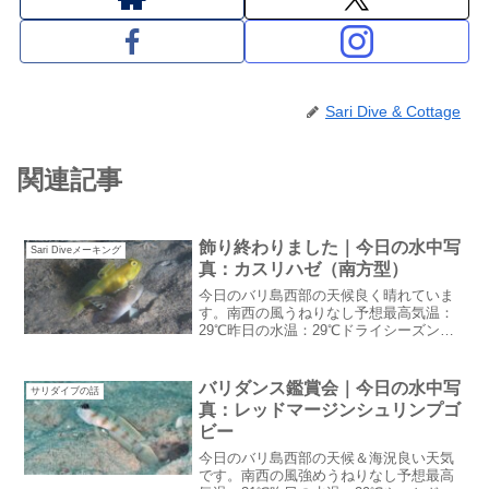
Sari Dive & Cottage
関連記事
飾り終わりました｜今日の水中写
Sari Diveメーキング
真：カスリハゼ（南方型）
今日のバリ島西部の天候良く晴れていま
す。南西の風うねりなし予想最高気温：
29℃昨日の水温：29℃ドライシーズンっ
ぽい風が吹いています。レストランの扇
風機は無くてもいい感じ飾り終わりまし
たつい先日ブログで書いたダイブセンタ
バリダンス鑑賞会｜今日の水中写
サリダイブの話
ーの写真飾り終わりま...
真：レッドマージンシュリンプゴ
ビー
今日のバリ島西部の天候＆海況良い天気
です。南西の風強めうねりなし予想最高