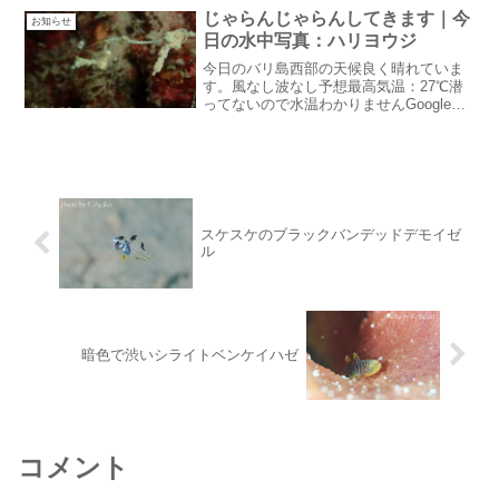
麗な青空で気持ちがいいです。ただ、
じゃらんじゃらんしてきます｜今
お知らせ
Google天気予報に...
日の水中写真：ハリヨウジ
今日のバリ島西部の天候良く晴れていま
す。風なし波なし予想最高気温：27℃潜
ってないので水温わかりませんGoogle天
気予報も雲マークが全くつきません。バ
リ島はベストシーズン！・・・だけどゲ
ストはずーっといない：苦笑じゃらんじ
ゃらんしてきます...
スケスケのブラックバンデッドデモイゼ
ル
暗色で渋いシライトベンケイハゼ
コメント