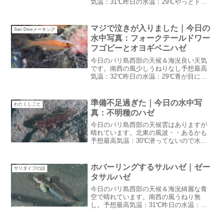
気温：31℃昨日の水温：29℃やっとドラ
イシーズンという感じの朝になりまし
た。今日のハウスリーフはめっちゃ透明
度良かったそうです：笑バリダンス鑑賞
マジで泣きが入りました｜今日の
Sari Diveメーキング
会昨日は超久しぶりにバ...
水中写真：フォークテールドワー
フゴビーとオヨギベニハゼ
今日のバリ島西部の天候＆海況良い天気
です。南西の風少しうねりなし予想最高
気温：32℃昨日の水温：29℃青が目に染
みるドライシーズンの空ですマジで泣き
が入りました昨日はサリダイブのホーム
ページがエラーになって表示されなくな
準備不足過ぎた｜今日の水中写
わたくしごと
った。最初原因がわか...
真：不明種のハゼ
今日のバリ島西部の天候雲はありますが
晴れています。北東の風波・・あるかも
予想最高気温：30℃潜ってないので水温
わかりません風向きが海からだからかち
ょっと雨マークもついてます。準備不足
過ぎた昨日は桟橋で星撮影をしてみたん
ホバーリングするサルハゼ｜ゼー
サリダイブの話
ですがもうちょっと道具...
タサルハゼ
今日のバリ島西部の天候＆海況綺麗な青
空で晴れています。南西の風うねり無
し。予想最高気温：31℃昨日の水温：
28~29℃昨日は一日中良い天気で夜は満点
の星空でした：笑今日の朝は引き続き綺