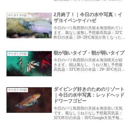
ょこっと降ったりしますが基本お天気良
い感じ大入り大潮周りに入ってきまし
た。夜の方が潮が高いので潮水が大入り
2月終了！｜今日の水中写真：イ
サリダイブの話
状態夜にはレストラン前...
ザヨイベンケイハゼ
今日のバリ島西部の天候＆海況晴れてい
ます。風なし波無し予想最高気温：32℃
昨日の水温：28~29℃海況が良くなったの
で・・ゲスト様お帰りです。ダイビング
あるある2月終了！今日2月最後のゲスト
がチェックアウトスタッフたちは代わり
朝が強いタイプ・朝が弱いタイプ
サリダイブの話
ばんこに休暇を...
今日のバリ島西部の天候＆海況晴天が続
きます。朝は風なし、うねり無し予想最
高気温：33℃昨日の水温：29~30℃先日の
雨でとうとう雨季に！？と思ったけどま
ったくそんな雰囲気は無く・・・庭のス
プリンクラーは回り続け裏庭の水撒きは
私の仕事のまま朝...
ダイビング好きのためのリゾート
サリダイブの話
｜今日の水中写真：レッドヘッド
ドワーフゴビー
今日のバリ島西部の天候＆海況良い天気
です。風なしうねりなし予想最高気温：
32℃昨日の水温：30℃Google天気予報で
は昼辺りに雨が降りやすくなっていま
す。今日は朝からヘリが裏庭の水やりを
しているから・・・降るかな：苦笑ダイ