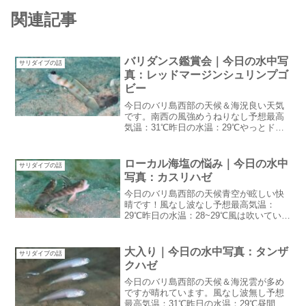
関連記事
バリダンス鑑賞会｜今日の水中写
サリダイブの話
真：レッドマージンシュリンプゴ
ビー
今日のバリ島西部の天候＆海況良い天気
です。南西の風強めうねりなし予想最高
気温：31℃昨日の水温：29℃やっとドラ
イシーズンという感じの朝になりまし
た。今日のハウスリーフはめっちゃ透明
度良かったそうです：笑バリダンス鑑賞
ローカル海塩の悩み｜今日の水中
サリダイブの話
会昨日は超久しぶりにバ...
写真：カスリハゼ
今日のバリ島西部の天候青空が眩しい快
晴です！風なし波なし予想最高気温：
29℃昨日の水温：28~29℃風は吹いていな
いけど空の青さは乾季と同じ今年は今が
ベストシーズンかもしれないローカル海
塩の悩み実は少し前からキッチンで使用
大入り｜今日の水中写真：タンザ
サリダイブの話
する塩を海塩に変え...
クハゼ
今日のバリ島西部の天候＆海況雲が多め
ですが晴れています。風なし波無し予想
最高気温：31℃昨日の水温：29℃昼間ち