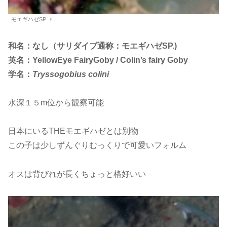
モエギハゼSP. ♀
和名：なし（サリダイブ通称：モエギハゼSP.)
英名：YellowEye FairyGoby / Colin’s fairy Goby
学名：
Tryssogobius colini
水深１５m位から観察可能
日本にいるTHEモエギハゼとは別物
この子は少しずんぐりむっくりで可愛いフォルム
オスは背びれが長くちょっと格好いい