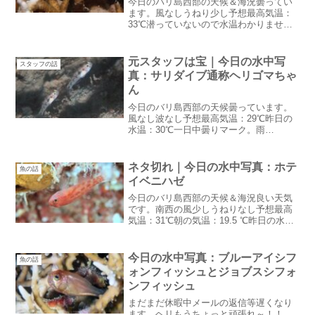
今日のバリ島西部の天候＆海況曇ってい
ます。風なしうねり少し予想最高気温：
33℃潜っていないので水温わかりません
今日はずーっと曇りマークGoogle天気予
報は信じてないけど雨マークがないとホ
ッとします。今日からゲストダイビング
元スタッフは宝｜今日の水中写
スタッフの話
スタート！通常業...
真：サリダイブ通称ヘリゴマちゃ
ん
今日のバリ島西部の天候曇っています。
風なし波なし予想最高気温：29℃昨日の
水温：30℃一日中曇りマーク。雨
は・・・降るかな？気温が上がらないよ
うなので水面休息中寒くならないように
準備必要かも元スタッフは宝昨日からGW
ネタ切れ｜今日の水中写真：ホテ
魚の話
のフルブックとなりました...
イベニハゼ
今日のバリ島西部の天候＆海況良い天気
です。南西の風少しうねりなし予想最高
気温：31℃朝の気温：19.5 ℃昨日の水
温：28℃朝の気温１℃違うと随分暖かく
感じます。今日もダイビング日和です。
ネタ切れ今日もそこそこ涼しい日なので
今日の水中写真：ブルーアイシフ
魚の話
すが今日もエアコ...
ォンフィッシュとジョブスシフォ
ンフィッシュ
まだまだ休暇中メールの返信等遅くなり
ます。ヘリもうちょっと頑張れ～！！