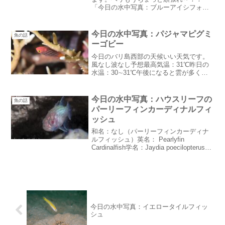
「今日の水中写真：ブルーアイシフォン
フィッシュとジョブスシフォンフィッシ
ュこのエリアに生息するヒカリイシモチ
の仲間まずはブルーアイシフォンフィッ
今日の水中写真：パジャマピグミ
魚の話
シュブルーアイシフォンフィ...
ーゴビー
今日のバリ島西部の天候いい天気です。
風なし波なし予想最高気温：31℃昨日の
水温：30∼31℃午後になると雲が多くな
りますが朝は涼しい位でちょっと乾季っ
ぽい昨日の夜からいつもの頭痛がひどく
なりました。痛みで寝られなかった・・
今日の水中写真：ハウスリーフの
魚の話
飲みたくないけど今...
パーリーフィンカーディナルフィ
ッシュ
和名：なし（パーリーフィンカーディナ
ルフィッシュ）英名： Pearlyfin
Cardinalfish学名：Jaydia poecilopterusハ
ウスリーフの泥地の穴に生息緑色の鱗が
怪しく光る古代魚みたいなテンジクダイ
の仲間マニア受けす...
今日の水中写真：イエロータイルフィッ
シュ