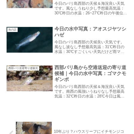
今日のバリ島西部の天候＆海況良い天気
です。風なしうねり少し予想最高気温：
30℃昨日の水温：26~27℃昨日の午後位か
ら風がおさまってきました。海況も安定
してきたみたいこれから良くなることを
信じて今日はムンジャンガンへ行く予定T
今日の水中写真：アオスジヤツシ
魚の話
シャツ在庫あり...
ハゼ
今日のバリ島西部の天候良い天気です。
風なし波なし予想最高気温：31℃昨日の
水温：30℃すごくいい天気だけど雨マー
クついています。降るのかな？GW初日チ
ェックインDayは寝不足とバタバタでブ
ログに使うパワーなし・・と言う事で今
西部バリ島から空港送迎の寄り道
西部バリ送迎寄り道観光
日は水中写真だけ...
候補｜今日の水中写真：ゴマクモ
ギンポ
今日のバリ島西部の天候＆海況良い天気
です。南西の風強いうねりなし予想最高
気温：32℃昨日の水温：28℃今日は風は
強くドライシーズンらしい気候で
す。・・と言う割に朝は虹がかかってい
たそう遠くで雨が降ったのかな？西部バ
リ島から空港送迎の寄り道候...
10年ぶり？ハウスリーフにイチモンジコ