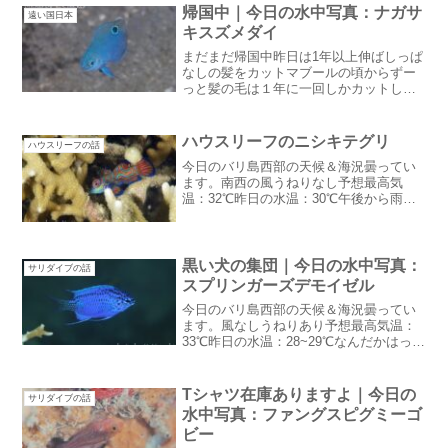
帰国中｜今日の水中写真：ナガサ
遠い国日本
キスズメダイ
まだまだ帰国中昨日は1年以上伸ばしっぱ
なしの髪をカットマブールの頃からずー
っと髪の毛は１年に一回しかカットしな
い主義！？現地では安心して切るところ
がないので結局帰国した時に切る感じお
任せで髪をカットしたら日本人見たくな
ハウスリーフのニシキテグリ
ハウスリーフの話
った：笑そして帰国時に...
今日のバリ島西部の天候＆海況曇ってい
ます。南西の風うねりなし予想最高気
温：32℃昨日の水温：30℃午後から雨の
予定。体感温度はもっと低くて水面休息
中は陸の方が寒いそうです。これから来
られる方はレインコートなど忘れずに今
日の水中写真：ハウスリ...
黒い犬の集団｜今日の水中写真：
サリダイブの話
スプリンガーズデモイゼル
今日のバリ島西部の天候＆海況曇ってい
ます。風なしうねりあり予想最高気温：
33℃昨日の水温：28~29℃なんだかはっき
りしないお天気です。うねりが心配もう
少しの間海況落ち着いていてほし
い・・・。黒い犬の集団最近、黒い犬の
Tシャツ在庫ありますよ｜今日の
サリダイブの話
集団がサリダイブの敷地...
水中写真：ファングスピグミーゴ
ビー