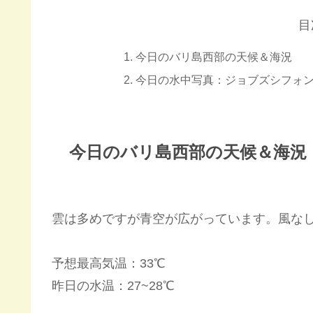
目
今日のバリ島西部の天候＆海況
今日の水中写真：ジョブズシフォ
今日のバリ島西部の天候＆海況
雲は多めですが青空が広がっています。風な
予想最高気温：33℃
昨日の水温：27~28℃