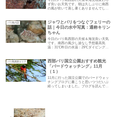
ず良いお天気です。朝は久しぶりに南西
の風が吹いて蒸し暑くありませんでし
た。ハウスリーフまでは届きませんが少
しうねりがあるようです。予想最高気
温：34℃昨日の水温：29℃バリ島側のビ
ジャワとバリをつなぐフェリーの
バリ島の話
ーチに近いポイントはちょ...
話｜今日の水中写真：通称キリン
ちゃん
今日のバリ島西部の天候＆海況良い天気
です。南西の風少し波なし予想最高気
温：31℃昨日の水温：29℃ダイビング日
和です。ハウスリーフの透明度もまあま
あ良かったみたいです。ジャワとバリを
つなぐフェリーの話昨日の深夜ギリマヌ
西部バリ国立公園おすすめ観光
バリ島西部エリア
ックではフェリーが沈没...
「バードウォッチング」11月
（１）
11月に行った国立公園でのバードウォッ
チングブログに書こうと思いつつだいぶ
経ってしまいました。ブログを読んでい
るバードウォッチャーのために書きま
す！以前はトレッキングガイドによるバ
ードウォッチング＆トレッキングでし
た。バリ島西部国立公園おす...