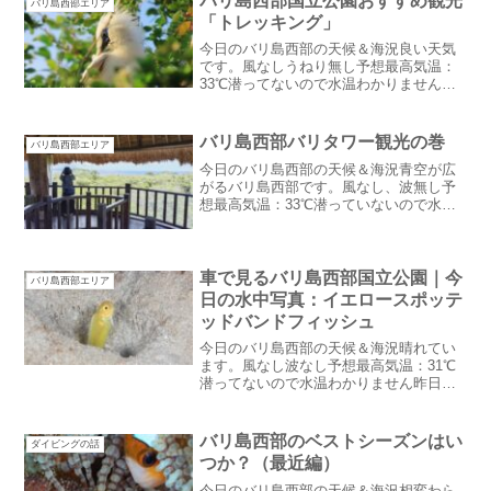
バリ島西部国立公園おすすめ観光
バリ島西部エリア
「トレッキング」
今日のバリ島西部の天候＆海況良い天気
です。風なしうねり無し予想最高気温：
33℃潜ってないので水温わかりません最
高気温がどんどん高くなってきました。
朝も涼しいと感じられなくなってきた。
乾季終わっちゃうのかなあ・・バリ島西
バリ島西部バリタワー観光の巻
バリ島西部エリア
部国立公園おすすめ観光...
今日のバリ島西部の天候＆海況青空が広
がるバリ島西部です。風なし、波無し予
想最高気温：33℃潜っていないので水温
わかりません雨季なのにまた雨が一週間
以上降っていません。水まき作業再開し
ました：汗バリ島西部バリタワー観光の
巻先日お休みの時に知り...
車で見るバリ島西部国立公園｜今
バリ島西部エリア
日の水中写真：イエロースポッテ
ッドバンドフィッシュ
今日のバリ島西部の天候＆海況晴れてい
ます。風なし波なし予想最高気温：31℃
潜ってないので水温わかりません昨日も
サリダイブは一日良い天気でしたでも、
買い物から戻ってくるとき隣村は洪水で
した。サリダイブも雨が降ったかな・・
バリ島西部のベストシーズンはい
ダイビングの話
ってちょっと期待したの...
つか？（最近編）
今日のバリ島西部の天候＆海況相変わら