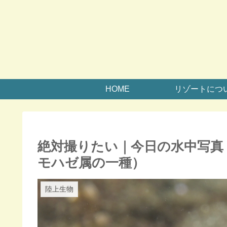
HOME
リゾートにつ
絶対撮りたい｜今日の水中写真
モハゼ属の一種）
陸上生物