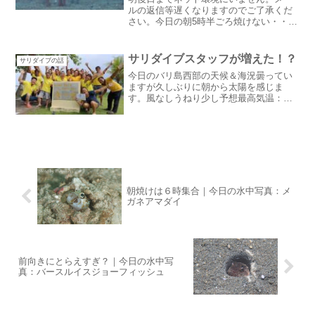
ルの返信等遅くなりますのでご了承くだ
さい。今日の朝5時半ごろ焼けない・・・
久しぶりに早起きしたのに焼けなかっ
た：涙今日の水中写真：マーシーズガー
デンイール迷路模様が格好いいマーシー
サリダイブスタッフが増えた！？
サリダイブの話
ズガーデンイールマーシー...
今日のバリ島西部の天候＆海況曇ってい
ますが久しぶりに朝から太陽を感じま
す。風なしうねり少し予想最高気温：
31℃昨日の水温：27~28℃昨日は久しぶり
に海況でハラハラせずに済みました。こ
こから大潮に向けて透明度が上がってく
れるのを期待します。...
朝焼けは６時集合｜今日の水中写真：メ
ガネアマダイ
前向きにとらえすぎ？｜今日の水中写
真：バースルイスジョーフィッシュ