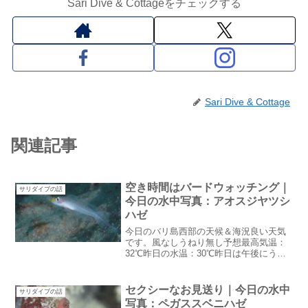
Sari Dive & Cottageをチェックする
Sari Dive & Cottage
関連記事
空き時間はバードウォッチング｜
サリダイブの話
今日の水中写真：アオスジヤツシ
ハゼ
今日のバリ島西部の天候＆海況良い天気
です。風なしうねり無し予想最高気温：
32℃昨日の水温：30℃昨日は午後にうね
りが入ってきましたが今日の朝は大丈夫
みたい午後のポイント選びは慎重にしな
くちゃ空き時間はバードウォッチングに
セクシーなお見送り｜今日の水中
サリダイブの話
ぎやかだったサリダイ...
写真：ペガススベニハゼ