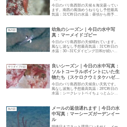
今日のバリ島西部の天候＆海況曇ってい
ます。南西の風強めうねりなし予想最高
気温：31℃昨日の水温：昼頃から雨予報
昨日もそうだったけど結局雨降らなかっ
たし降らないんじゃないかなあ・・・？
セクシーなお見送り今年もセクシーなお
幼魚のシーズン｜今日の水中写
魚の話
見送りがありました：笑...
真：マーメイドゴビー
今日のバリ島西部の天候晴れています。
風なし波なし予想最高気温：31℃昨日の
水温：30∼31℃ダイビング日和が続いて
います。朝窓を開けると心地よい南風が
気持ちいいドライシーズンがそこまで来
ている感じ今頃幼魚のシーズン雨季に水
良いシーズン｜今日の水中写真：
サリダイブの話
温が上がらなく今に...
ソルトコーラルポイントにいた生
物たち（スケロクウミタケハゼ・
タコベラ・カワハギ・トガリモエ
今日のバリ島西部の天候良い天気です。
ビ・イバラダツ）
風なし波無し予想最高気温：28℃昨日の
水温：シークレットベイちょっとムシっ
としていますがダイビングにはいいお天
気いいシーズン昨日はトランバン・PJか
らのゲストを連れてオーシャンライフの
メールの返信遅れます｜今日の水
魚の話
中山大介君が来てくれ...
中写真：マーシーズガーデンイー
ル
明後日までネット環境にいません。メー