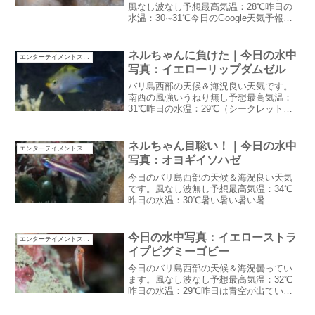
風なし波なし予想最高気温：28℃昨日の
水温：30∼31℃今日のGoogle天気予報は
雷雨この後崩れて来そうです。季節の変
わり目らしい天気おはようネルちゃん今
日の朝一レストランに行くとニャ～オ
ネルちゃんに負けた｜今日の水中
エンターテイメントスタッフ
（おはよ～）と...
写真：イエローリップダムゼル
バリ島西部の天候＆海況良い天気です。
南西の風強いうねり無し予想最高気温：
31℃昨日の水温：29℃（シークレットベ
イ28~29℃）素晴らしい青空が広がってい
ますが水面休息は風で寒そうです。ネル
ちゃんに負けた前回のブログで恩ちゃん
ネルちゃん目聡い！｜今日の水中
エンターテイメントスタッフ
が体調不良で病...
写真：オヨギイソハゼ
今日のバリ島西部の天候＆海況良い天気
です。風なし波無し予想最高気温：34℃
昨日の水温：30℃暑い暑い暑い暑
い・・・とうとう34℃です。日本の夏に
は及びませんがバリ的には最高に暑いで
す。雨が降ってほしい・・・ネルちゃん
今日の水中写真：イエローストラ
エンターテイメントスタッフ
目聡い！新しいゲスト様が...
イプピグミーゴビー
今日のバリ島西部の天候＆海況曇ってい
ます。風なし波なし予想最高気温：32℃
昨日の水温：29℃昨日は青空が出ていま
したが今日は雲が一面に広がっていま
す。雨は降らないみたいですが・・体調