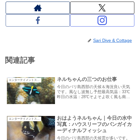
Sari Dive & Cottage
関連記事
ネルちゃんの三つのお仕事
エンターテイメントスタッフ
今日のバリ島西部の天候＆海況良い天気
です。風なし波無し予想最高気温：33℃
昨日の水温：28℃そよそよ吹く風も南西
から。ドライシーズン近づいています。
お天気がいいのはいいけど庭の水やり仕
事が増えるのは大変：汗ネルちゃんの三
つのお仕事夕方も雨が...
おはようネルちゃん｜今日の水中
エンターテイメントスタッフ
写真：ハウスリーフのバンガイカ
ーディナルフィッシュ
今日のバリ島西部の天候雲が多いです。