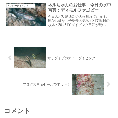
不良最近ネルちゃんが体調不良ちょっと
ネルちゃんのお仕事｜今日の水中
エンターテイメントスタッフ
前まで頭に怪我をしてい...
写真：ディモルファゴビー
今日のバリ島西部の天候晴れています。
風なし波なし予想最高気温：31℃昨日の
水温：30∼31℃ダイビング日和が続いて
います。毎日チェックアウトの人がいる
からかな？？笑ネルちゃんのお仕事GWの
前半戦が終了毎日チェックアウトとチェ
ックインが続いて...
サリダイブのナイトダイビング
ブログ大事＆セールですよ～！
コメント