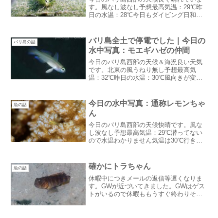
す。風なし波なし予想最高気温：29℃昨
日の水温：28℃今日もダイビング日和！
こんなにいい天気なのに今日はドロドロ
ポイントへ口コミゲスト日本人ダイバー
の中でも泥好きはなかなかいないのだけ
バリ島全土で停電でした｜今日の
バリ島の話
どヨーロピアンもとな...
水中写真：モエギハゼの仲間
今日のバリ島西部の天候＆海況良い天気
です。北東の風うねり無し予想最高気
温：32℃昨日の水温：30℃風向きが変わ
って蒸し暑くなりました。波が出やすい
風向きなのでこのままそよ風でお願いバ
リ島全土で停電でしたご存知の方もいる
今日の水中写真：通称レモンちゃ
魚の話
かもしれませんが昨日の...
ん
今日のバリ島西部の天候快晴です。風な
し波なし予想最高気温：29℃潜ってない
ので水温わかりません気温は30℃行きま
せんが太陽がじりじり暑い・・いや熱い
です。日陰は涼しい：笑今日は珍しく在
住日本人の方が潜りに来てくれます。バ
確かにトラちゃん
魚の話
リ島の中でも僻地なの...
休暇中につきメールの返信等遅くなりま
す。GWが近づいてきました。GWはゲス
トがいるので休暇ももうすぐ終わりそろ
そろ準備のためにサリダイブに戻らなく
ちゃ！ゲストがいる喜び：笑去年まで
GW、お盆、年末年始ゲストが少なかった