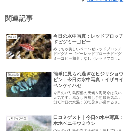
関連記事
今日の水中写真：レッドブロッチ
魚の話
ドピグミーゴビー
めっちゃ美しいベニハゼレッドブロッチ
ドピグミーゴビーレッドブロッチドピグ
ミーゴビー和名：なし（レッドブロッチ
ドピグミーゴビー）英名：Red Blotched
Pygmygoby / Redspotted DwarfGoby学
名：Trimma...
簡単に見られ過ぎなヒジリショウ
陸上生物
ビン｜今日の水中写真：イザヨイ
ベンケイハゼ
今日のバリ島西部の天候＆海況今は良い
天気です。風なし波無し予想最高気温：
31℃昨日の水温：30℃暑さが過ぎるせい
かとうとう天気予報に雨マークがつき始
めました。雨が降ってくれれば暑さも和
らぐことでしょう。陸は過ごしやすくな
口コミゲスト｜今日の水中写真：
サリダイブの話
りますが今度はダイビ...
ホホベニモウミウシ
今日のバリ島西部の天候良く晴れていま