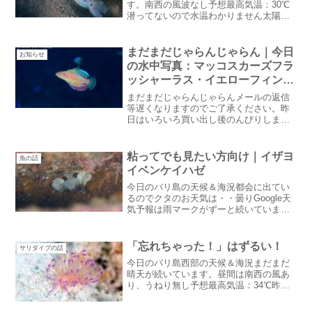
す。南西の風波なし予想最高気温：30℃
潜ってないので水温わかりません太陽マ
ークが並んでドライシーズンの天気まず
は天井早速メンテナンスが始まりまし
た。今回のお休みでは天井のお手入れだ
まだまだじゃらんじゃらん｜今日
お知らせ
そうです。足場作り中うち...
の水中写真：マッコスカーズフラ
ッシャーラス・イエローフィンフ
ラッシャーラス
まだまだじゃらんじゃらんメールの返信
等遅くなりますのでご了承ください。昨
日はいろいろ買い出し後のんびりしまし
た。今日は送迎往路の観光地のリサー
チ？に出かけます。バリ島に20年近く住
んでいますがサリダイブに詰めっきりで
粘ってでも見たい方向け｜イザヨ
魚の話
ほとんど何も知らなくて情...
イベンケイハゼ
今日のバリ島の天候＆海況都会に出てい
るのでクタのお天気は・・曇りGoogle天
気予報は雨マークがずーと続いていま
す。2ヶ月ぶりくらいに都会で気分転換し
てます。ちょっと体調が良くないので午
前中はヘリにお任せでダイビング関係の
「忘れちゃった！」はずるい！
サリダイブの話
お買い物私はホテル...
今日のバリ島西部の天候＆海況まだまだ
晴天が続いています。昼間は南西の風あ
り、うねり無し予想最高気温：34℃昨日
の水温28~29℃例年ならすでに大雨の１回
や２回降っているはずなのに今年はにわ