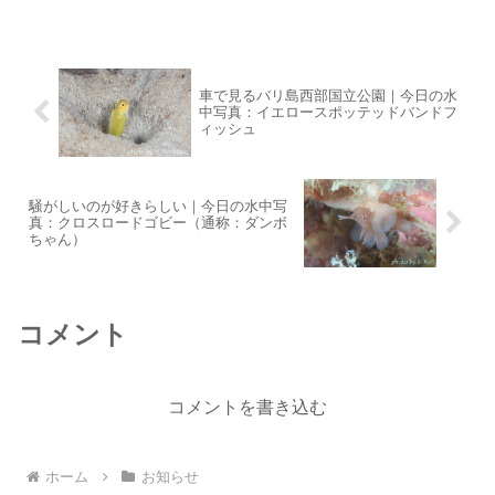
か雨が２回降っただけ庭の水やりから早
く解放されたい・...
車で見るバリ島西部国立公園｜今日の水
中写真：イエロースポッテッドバンドフ
ィッシュ
騒がしいのが好きらしい｜今日の水中写
真：クロスロードゴビー（通称：ダンボ
ちゃん）
コメント
コメントを書き込む
ホーム
お知らせ