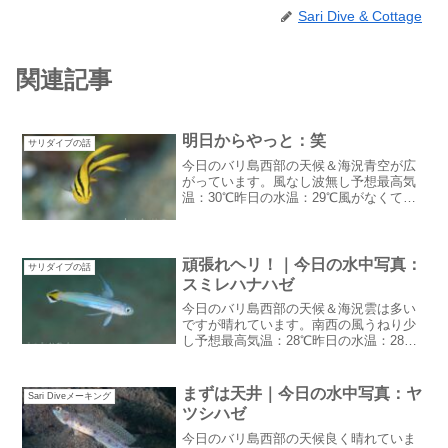
Sari Dive & Cottage
関連記事
明日からやっと：笑
サリダイブの話
今日のバリ島西部の天候＆海況青空が広
がっています。風なし波無し予想最高気
温：30℃昨日の水温：29℃風がなくてち
ょっと蒸し暑い感じです。雨降らないか
なあ・・明日からやっと：笑今日からゲ
ストがチェックイン明日からゲストがい
る日々：笑お休み長か...
頑張れヘリ！｜今日の水中写真：
サリダイブの話
スミレハナハゼ
今日のバリ島西部の天候＆海況雲は多い
ですが晴れています。南西の風うねり少
し予想最高気温：28℃昨日の水温：28℃
昼間は雨が降りませんが夜中に降る感じ
です。頑張れヘリ！庭のドラゴンフルー
ツもう少し熟させたかったけどやっぱり
まずは天井｜今日の水中写真：ヤ
Sari Diveメーキング
食べてみたいので収穫...
ツシハゼ
今日のバリ島西部の天候良く晴れていま