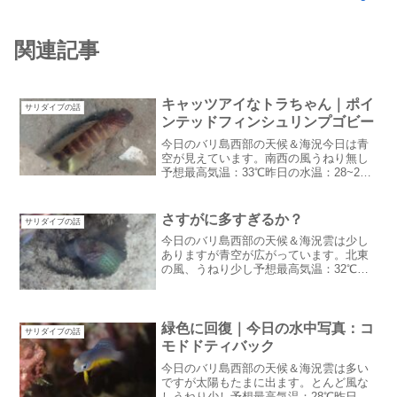
関連記事
キャッツアイなトラちゃん｜ポイ
サリダイブの話
ンテッドフィンシュリンプゴビー
今日のバリ島西部の天候＆海況今日は青
空が見えています。南西の風うねり無し
予想最高気温：33℃昨日の水温：28~29℃
最近には珍しく晴れマークが並んでいま
す。やっぱりお天気良いのは気持ちがい
いドタ参歓迎！！年末年始が近づいてい
さすがに多すぎるか？
サリダイブの話
るのですが・・残...
今日のバリ島西部の天候＆海況雲は少し
ありますが青空が広がっています。北東
の風、うねり少し予想最高気温：32℃昨
日の水温：ボートポイント29℃、シーク
レットベイ26℃昨日はお天気崩れるかと
思いましたが崩れませんでした。雨は降
らずでスプリンクラ...
緑色に回復｜今日の水中写真：コ
サリダイブの話
モドドティバック
今日のバリ島西部の天候＆海況雲は多い
ですが太陽もたまに出ます。とんど風な
しうねり少し予想最高気温：28℃昨日の