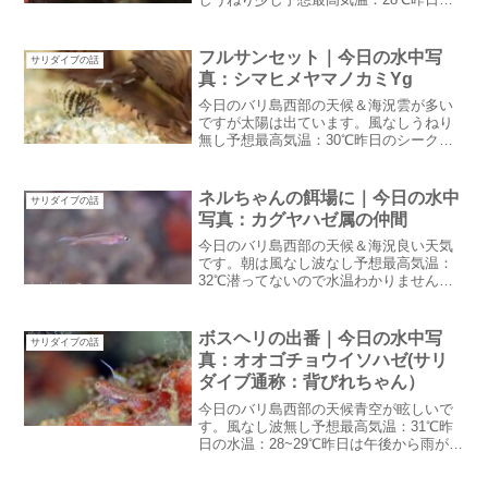
水温：28~29℃朝は暴風雨でしたが日が出
てから穏やかになっています。気温はい
つもよりも涼しい感じ緑色に回復昨日、
フルサンセット｜今日の水中写
サリダイブの話
ゲスト皆様でムン...
真：シマヒメヤマノカミYg
今日のバリ島西部の天候＆海況雲が多い
ですが太陽は出ています。風なしうねり
無し予想最高気温：30℃昨日のシークレ
ットベイの水温：27℃昨日は一日とても
良い天気でした。フルサンセット昨日は
久しぶりに夕焼けが見られました：笑最
ネルちゃんの餌場に｜今日の水中
サリダイブの話
後に見たのはいつだろ...
写真：カグヤハゼ属の仲間
今日のバリ島西部の天候＆海況良い天気
です。朝は風なし波なし予想最高気温：
32℃潜ってないので水温わかりません今
日から通常業務が始まります。ここから
ずーっと穏やかなお天気が続きますよう
に！！ネルちゃんの餌場に・・ふとオフ
ボスヘリの出番｜今日の水中写
サリダイブの話
ィスのドアを開けると・...
真：オオゴチョウイソハゼ(サリ
ダイブ通称：背びれちゃん）
今日のバリ島西部の天候青空が眩しいで
す。風なし波無し予想最高気温：31℃昨
日の水温：28~29℃昨日は午後から雨が降
り続きました。朝方まで降っていたらし
く雫であちこち光って綺麗でした。今日