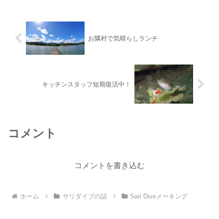
は久々に予想最高気温が30℃越え暑くな
りそうです。ボ...
お隣村で気晴らしランチ
キッチンスタッフ短期復活中！
コメント
コメントを書き込む
ホーム
サリダイブの話
Sari Diveメーキング