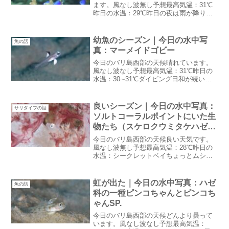
ます。風なし波無し予想最高気温：31℃
昨日の水温：29℃昨日の夜は雨が降りま
したが今日は綺麗な青空が広がっていま
す。ハウスリーフがムンジャンガン今日
のハウスリーフはムンジャンガン並みに
幼魚のシーズン｜今日の水中写
魚の話
綺麗でした昨日までも...
真：マーメイドゴビー
今日のバリ島西部の天候晴れています。
風なし波なし予想最高気温：31℃昨日の
水温：30∼31℃ダイビング日和が続いて
います。朝窓を開けると心地よい南風が
気持ちいいドライシーズンがそこまで来
ている感じ今頃幼魚のシーズン雨季に水
良いシーズン｜今日の水中写真：
サリダイブの話
温が上がらなく今に...
ソルトコーラルポイントにいた生
物たち（スケロクウミタケハゼ・
タコベラ・カワハギ・トガリモエ
今日のバリ島西部の天候良い天気です。
ビ・イバラダツ）
風なし波無し予想最高気温：28℃昨日の
水温：シークレットベイちょっとムシっ
としていますがダイビングにはいいお天
気いいシーズン昨日はトランバン・PJか
らのゲストを連れてオーシャンライフの
虹が出た｜今日の水中写真：ハゼ
魚の話
中山大介君が来てくれ...
科の一種ピンコちゃんとピンコち
ゃんSP.
今日のバリ島西部の天候どんより曇って
います。風なし波なし予想最高気温：