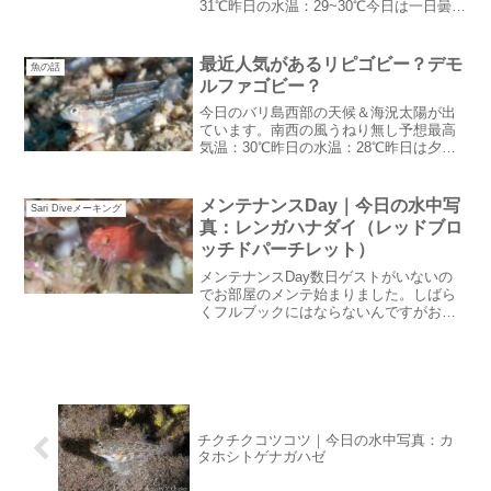
31℃昨日の水温：29~30℃今日は一日曇り
マーク＆雨マーク虹が出た今日は東に太
陽が出て西が真っ暗だったので虹が出ま
した：笑太陽に薄雲がかかっていたので
最近人気があるリピゴビー？デモ
魚の話
ちょっと薄い虹でし...
ルファゴビー？
今日のバリ島西部の天候＆海況太陽が出
ています。南西の風うねり無し予想最高
気温：30℃昨日の水温：28℃昨日は夕焼
けタイムも雲がなくて久しぶりに雰囲気
ある夕焼けタイムそんなには焼けなかっ
たのですがゲスト様のシルエットがいい
メンテナンスDay｜今日の水中写
Sari Diveメーキング
感じでした：笑出発日...
真：レンガハナダイ（レッドブロ
ッチドパーチレット）
メンテナンスDay数日ゲストがいないの
でお部屋のメンテ始まりました。しばら
くフルブックにはならないんですがお金
と時間があるうちにしっかりメンテ：笑
昔、ガイド研修をしていた子が今は大工
になっていてメンテをしに来てくれまし
た。賢くてガイドとして...
チクチクコツコツ｜今日の水中写真：カ
タホシトゲナガハゼ