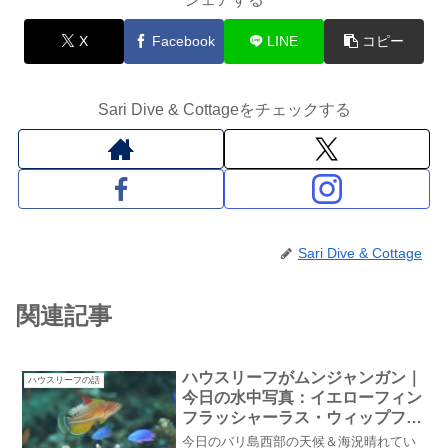
X
Facebook
LINE
コピー
Sari Dive & Cottageをチェックする
Sari Dive & Cottage
関連記事
ハウスリーフがムンジャンガン｜
ハウスリーフの話
今日の水中写真：イエローフィン
フラッシャーラス・ウィップフィ
ンラス
今日のバリ島西部の天候＆海況晴れてい