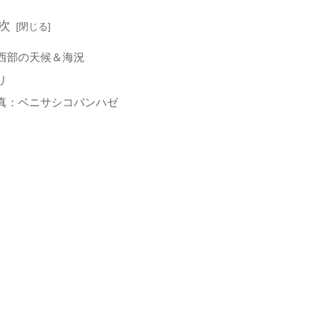
次
西部の天候＆海況
リ
真：ベニサシコバンハゼ