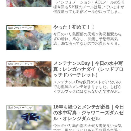
〈インフォメーション〉AOLメールのS.K
様今回もS.K様のメールは届いていますが
何度送っても返信メールが戻ってしまい
ます。ご予約は確定しています。これを
読んだらお持ちの別メールアドレスをお
知らせください。今日のバリ島西部の天
やった！初めて！！
Sari Diveメーキング
候＆海況良い天...
今日のバリ島西部の天候＆海況相変わら
ずの晴れ、風なし、波無し予想最高気
温：36℃潜ってないので水温わかりませ
ん：汗ダイビング日和続いているのにな
あ・・・・やった！初めて！！9月30日に
新しいホームページを立ち上げたのです
が昨日やっと・・やっ...
メンテナンスDay｜今日の水中写
Sari Diveメーキング
真：レンガハナダイ（レッドブロ
ッチドパーチレット）
メンテナンスDay数日ゲストがいないの
でお部屋のメンテ始まりました。しばら
くフルブックにはならないんですがお金
と時間があるうちにしっかりメンテ：笑
昔、ガイド研修をしていた子が今は大工
になっていてメンテをしに来てくれまし
16年も経つとメンテが必要｜今日
Sari Diveメーキング
た。賢くてガイドとして...
の水中写真：ジャワニーズダムゼ
ル・オレンジダムゼル
今日のバリ島西部の天候＆海況良い天気
です。風なしうねりあり予想最高気温：