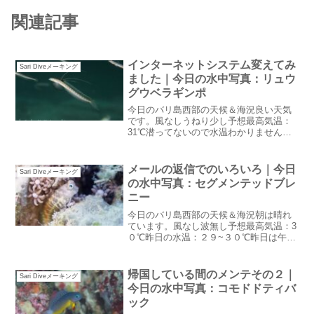
関連記事
インターネットシステム変えてみ
Sari Diveメーキング
ました｜今日の水中写真：リュウ
グウベラギンポ
今日のバリ島西部の天候＆海況良い天気
です。風なしうねり少し予想最高気温：
31℃潜ってないので水温わかりません夕
方雨が降るのは雨季だから良いとして夜
に波の音がしていました。うねりが入っ
て来たのかな？インターネットシステム
メールの返信でのいろいろ｜今日
Sari Diveメーキング
を変えてみました。サリ...
の水中写真：セグメンテッドブレ
ニー
今日のバリ島西部の天候＆海況朝は晴れ
ています。風なし波無し予想最高気温：3
０℃昨日の水温：２９~３０℃昨日は午後
から土砂降りとなりました。周りが真っ
白になる位の土砂降り今日も午後から雨
予報雨期らしいお天気。例年の１月くら
帰国している間のメンテその２｜
Sari Diveメーキング
いのお天気かもメール...
今日の水中写真：コモドドティバ
ック