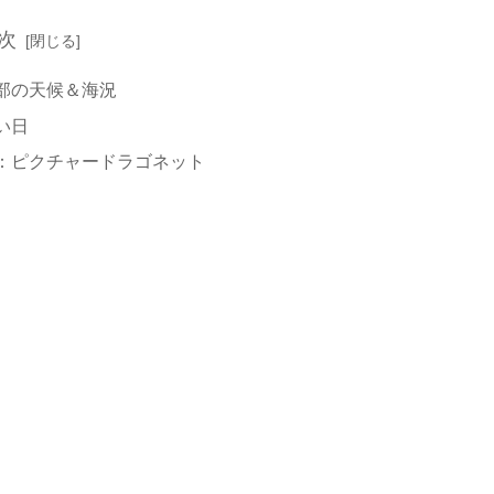
次
部の天候＆海況
い日
：ピクチャードラゴネット