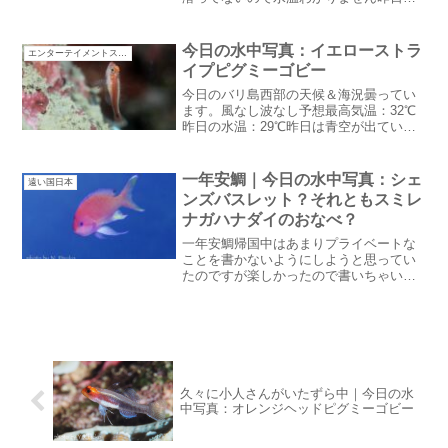
遅くにサリダイブに戻ってきたら満天の
星空空気も乾いていてドライシーズンっ
ぽかった。昨日からインドネシアは長期
今日の水中写真：イエローストラ
エンターテイメントスタッフ
休暇が始まっているので...
イプピグミーゴビー
今日のバリ島西部の天候＆海況曇ってい
ます。風なし波なし予想最高気温：32℃
昨日の水温：29℃昨日は青空が出ていま
したが今日は雲が一面に広がっていま
す。雨は降らないみたいですが・・体調
不良最近ネルちゃんが体調不良ちょっと
一年安鯛｜今日の水中写真：シェ
遠い国日本
前まで頭に怪我をしてい...
ンズバスレット？それともスミレ
ナガハナダイのおなべ？
一年安鯛帰国中はあまりプライベートな
ことを書かないようにしようと思ってい
たのですが楽しかったので書いちゃいま
す。昨日はお出かけしてきました。弟が
特別に仕事を休んでくれたので母も連れ
てドライブに父と下の弟はいなくなって
しまったので親子３人。こ...
久々に小人さんがいたずら中｜今日の水
中写真：オレンジヘッドピグミーゴビー