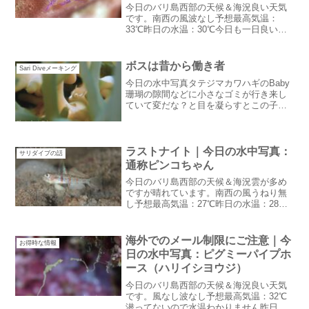
今日のバリ島西部の天候＆海況良い天気
です。南西の風波なし予想最高気温：
33℃昨日の水温：30℃今日も一日良い天
気のようです。ダイビング日和！ガルン
ガンはモスリムが頑張る日今日はヒンド
ゥー教のガルンガン日本でいう迎え盆で
ボスは昔から働き者
Sari Diveメーキング
す。ヒンドゥー教のスタ...
今日の水中写真タテジマカワハギのBaby
珊瑚の隙間などに小さなゴミが行き来し
ていて変だな？と目を凝らすとこの子だ
ったという事が多い。内湾のポイントの
方が良く観察できます。ハウスリーフも
例にもれず、浅場の珊瑚の中をよく見る
と結構いるはずです。...
ラストナイト｜今日の水中写真：
サリダイブの話
通称ピンコちゃん
今日のバリ島西部の天候＆海況雲が多め
ですが晴れています。南西の風うねり無
し予想最高気温：27℃昨日の水温：28℃
昨日の夜は暴風でした。雨は降りません
でしたがあのまま吹いたらと心配しまし
たが今日は天気も海況も良い感じです。
海外でのメール制限にご注意｜今
お得時な情報
ラストナイト昨晩はM...
日の水中写真：ピグミーパイプホ
ース（ハリイシヨウジ）
今日のバリ島西部の天候＆海況良い天気
です。風なし波なし予想最高気温：32℃
潜ってないので水温わかりません昨日夜