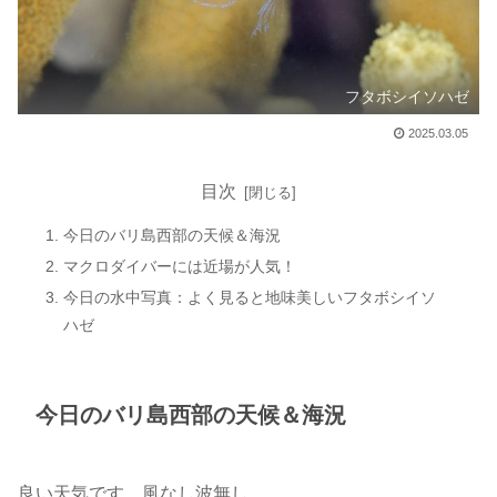
フタボシイソハゼ
2025.03.05
目次
今日のバリ島西部の天候＆海況
マクロダイバーには近場が人気！
今日の水中写真：よく見ると地味美しいフタボシイソ
ハゼ
今日のバリ島西部の天候＆海況
良い天気です。風なし波無し