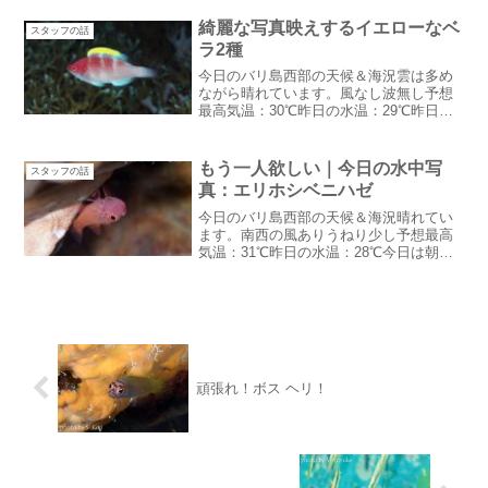
いました。夜は雨マークがついていま
す。雨期返り？またもや8月に雨が降ると
綺麗な写真映えするイエローなベ
スタッフの話
したら・・マジでびっく...
ラ2種
今日のバリ島西部の天候＆海況雲は多め
ながら晴れています。風なし波無し予想
最高気温：30℃昨日の水温：29℃昨日は
一日降らなかった。今日もなんだか降ら
なさそうで絶好のムンジャンガン日和な
んと！ガイド全員分：汗今日の出航はな
もう一人欲しい｜今日の水中写
スタッフの話
んだかバタバタでした...
真：エリホシベニハゼ
今日のバリ島西部の天候＆海況晴れてい
ます。南西の風ありうねり少し予想最高
気温：31℃昨日の水温：28℃今日は朝の
寒さも和らいで7:30の気温が24℃昨日ま
ではマジで寒かった・・・もう一人欲し
い6月は開店休業が多かったけど7月は
1~2名のゲス...
頑張れ！ボス ヘリ！