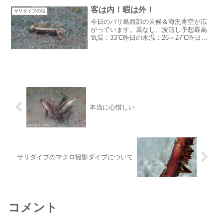
ゃった途端に雨期返り！？ピークシーズ
客は内！暇は外！
サリダイブの話
ン始まりました...
今日のバリ島西部の天候＆海況青空が広
がっています。風なし、波無し予想最高
気温：33℃昨日の水温：26～27℃昨日は
昼過ぎからうねりが出ました。この時期
はこんな感じではあるのですが・・うね
りは嫌だな。客は内！暇は外！明日が節
分なんですが帰られ...
本当に心惜しい
サリダイブのマクロ撮影ダイブについて
コメント