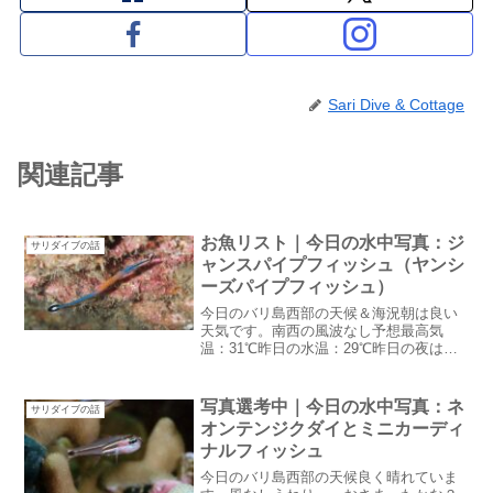
Sari Dive & Cottage
関連記事
お魚リスト｜今日の水中写真：ジ
サリダイブの話
ャンスパイプフィッシュ（ヤンシ
ーズパイプフィッシュ）
今日のバリ島西部の天候＆海況朝は良い
天気です。南西の風波なし予想最高気
温：31℃昨日の水温：29℃昨日の夜は雨
が降りました。7月に入っているのに雨が
降るなんて・・・今日も午後から雨マー
クがついています。本当に今年は乾季が
写真選考中｜今日の水中写真：ネ
サリダイブの話
遅いお魚リスト最近ガ...
オンテンジクダイとミニカーディ
ナルフィッシュ
今日のバリ島西部の天候良く晴れていま