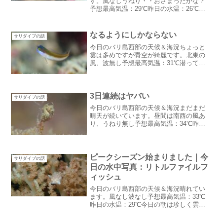
す。風なしうねり・・おさまったかな？
予想最高気温：29℃昨日の水温：26℃
（シークレットベイ）陸は過ごしやすい
けどダイビングはちょっと寒さ対策必要
かも（特にシークレットベイに行く場
なるようにしかならない
サリダイブの話
合）シークレットベイが低...
今日のバリ島西部の天候＆海況ちょっと
雲は多めですが青空が綺麗です。北東の
風、波無し予想最高気温：31℃潜ってい
ないので水温わかりません。一昨日の様
に昨日も雨が降るかと思ったらやっぱり
降りませんでした。レモンやミカンの木
の葉が落ちて来始めまし...
3日連続はヤバい
サリダイブの話
今日のバリ島西部の天候＆海況まだまだ
晴天が続いています。昼間は南西の風あ
り、うねり無し予想最高気温：34℃昨日
の水温28~29℃今日はGoogle天気予報だ
と降水確率20％でいつもより高め！降る
かなあ・・・降らないだろうなあ・・そ
ろそろお湿...
ピークシーズン始まりました｜今
サリダイブの話
日の水中写真：リトルファイルフ
ィッシュ
今日のバリ島西部の天候＆海況晴れてい
ます。風なし波なし予想最高気温：33℃
昨日の水温：29℃今日の朝は珍しく雲が
多かった。そしてGoogle天気予報は雨マ
ークがついています。ゲストがいらっし