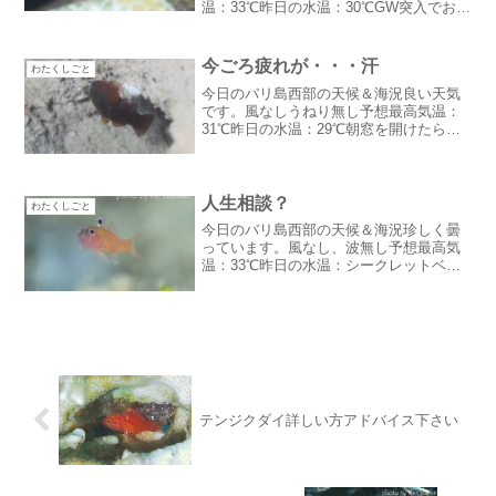
温：33℃昨日の水温：30℃GW突入でお天
気崩れるか心配でしたがめっちゃいい天
気です。日本人ゲスト来ると天気が崩れ
る伝説は破れたか！？笑ボケボケ今日は
今ごろ疲れが・・・汗
わたくしごと
睡眠時間途切れ途切れ...
今日のバリ島西部の天候＆海況良い天気
です。風なしうねり無し予想最高気温：
31℃昨日の水温：29℃朝窓を開けたら久
しぶりに冷たい空気気温を見たら24℃す
ごく過ごしやすいです。今ごろ疲れ
が・・・汗先週お休みでジャワ島に行っ
てきたのですが今頃その...
人生相談？
わたくしごと
今日のバリ島西部の天候＆海況珍しく曇
っています。風なし、波無し予想最高気
温：33℃昨日の水温：シークレットベイ
26℃蒸し暑い感じです。そろそろ降って
くれるかな？人生相談？最近、寝不足が
続いています。昨日は8時間寝たのにまだ
寝足りない。コロナ...
テンジクダイ詳しい方アドバイス下さい