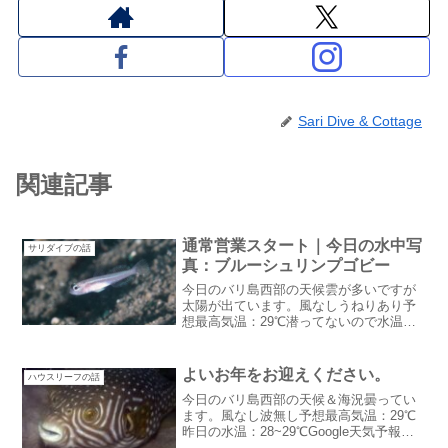
Sari Dive & Cottage
関連記事
通常営業スタート｜今日の水中写
サリダイブの話
真：ブルーシュリンプゴビー
今日のバリ島西部の天候雲が多いですが
太陽が出ています。風なしうねりあり予
想最高気温：29℃潜ってないので水温わ
かりません今日は一日中曇りマークどう
せ曇るなら夕方ちょっと雨も降ってほし
い通常営業スタート今日から通常営業ス
よいお年をお迎えください。
ハウスリーフの話
タートでゲストがいらっ...
今日のバリ島西部の天候＆海況曇ってい
ます。風なし波無し予想最高気温：29℃
昨日の水温：28~29℃Google天気予報は
低い確率ですが雨マーク昨日も同じでし