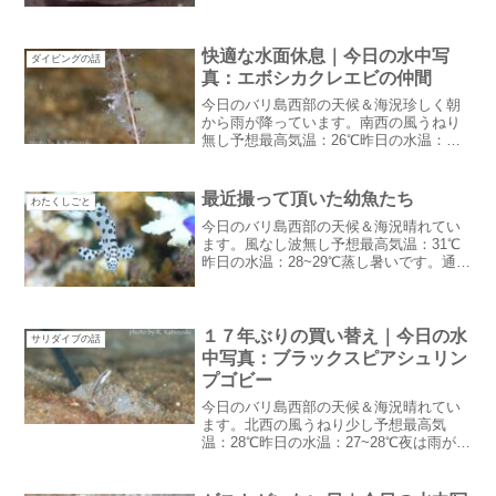
たがゲストがダイビングに行っている間
は降りませんでした。今日もそうだとい
いなあ・・・...
快適な水面休息｜今日の水中写
ダイビングの話
真：エボシカクレエビの仲間
今日のバリ島西部の天候＆海況珍しく朝
から雨が降っています。南西の風うねり
無し予想最高気温：26℃昨日の水温：
27~28℃Google天気予報は今日一日雨が
降るらしい雨期でも一日中降ることは珍
しいし朝から降るなんてほぼないのでレ
最近撮って頂いた幼魚たち
わたくしごと
ア日です。天気...
今日のバリ島西部の天候＆海況晴れてい
ます。風なし波無し予想最高気温：31℃
昨日の水温：28~29℃蒸し暑いです。通常
の雨季と言う感じ・・という事は午後は
降るかしら？こそこそチクチクしますコ
ロナの間に内職していたおとなドレス実
は陸カメラが欲し...
１７年ぶりの買い替え｜今日の水
サリダイブの話
中写真：ブラックスピアシュリン
プゴビー
今日のバリ島西部の天候＆海況晴れてい
ます。北西の風うねり少し予想最高気
温：28℃昨日の水温：27~28℃夜は雨が降
りそうで起きている間は降らないお天気
が続いています。１７年ぶりの買い替え
１７年前にボートを作った時に購入した