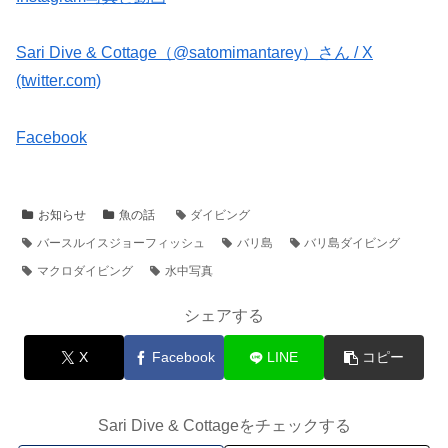
Sari Dive & Cottage（@satomimantarey）さん / X
(twitter.com)
Facebook
お知らせ
魚の話
ダイビング
バースルイスジョーフィッシュ
バリ島
バリ島ダイビング
マクロダイビング
水中写真
シェアする
X
Facebook
LINE
コピー
Sari Dive & Cottageをチェックする