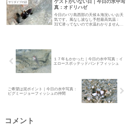
ゲストがいない日｜今日の水中写
サリダイブの話
エンジンがそろそろ...
真：オドリハゼ
今日のバリ島西部の天候＆海況いいお天
気です。風なし波なし予想最高気温：
31℃潜ってないので水温わかりません昨
日も一日良いお天気でした。今日も雨は
降らなさそうです。ゲストがいない日今
月はもうゲストがいないのでスタッフた
ちは観賞植物の植え替え植...
１７年もかかった｜今日の水中写真：イ
エロースポッテッドバンドフィッシュ
ご希望は泥ポイント｜今日の水中写真：
ピグミージョーフィッシュの仲間
コメント