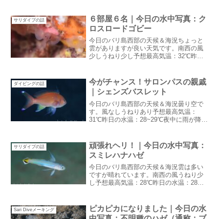
は毎日黒い雲が覆いかぶさっていますが
こちらにまで雨は来ていません。今日は
Google天気予報で４０％になっているの
６部屋６名｜今日の水中写真：ク
サリダイブの話
で・・降るかな...
ロスロードゴビー
今日のバリ島西部の天候＆海況ちょっと
雲がありますが良い天気です。南西の風
少しうねり少し予想最高気温：32℃昨日
の水温：29℃曇りがちな天気みたいです
が雨は・・・降らないような気がする。
季節風がおさまっていてある意味ダイビ
今がチャンス！サロンパスの親戚
ダイビングの話
ング日和かも６部屋６...
｜シェンズバスレット
今日のバリ島西部の天候＆海況曇り空で
す。風なしうねりあり予想最高気温：
31℃昨日の水温：28~29℃夜中に雨が降り
ました。結構な土砂降りだったので庭の
水やり心配でしたがこれで解消です：笑
ジンクスは破られた昨日まで天気が良か
頑張れヘリ！｜今日の水中写真：
サリダイブの話
ったのにゲスト様の...
スミレハナハゼ
今日のバリ島西部の天候＆海況雲は多い
ですが晴れています。南西の風うねり少
し予想最高気温：28℃昨日の水温：28℃
昼間は雨が降りませんが夜中に降る感じ
です。頑張れヘリ！庭のドラゴンフルー
ツもう少し熟させたかったけどやっぱり
ピカピカになりました｜今日の水
Sari Diveメーキング
食べてみたいので収穫...
中写真：不明種のハゼ（通称：ブ