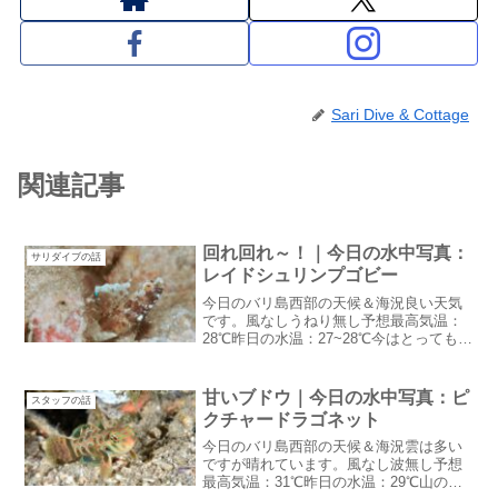
Sari Dive & Cottage
関連記事
回れ回れ～！｜今日の水中写真：
サリダイブの話
レイドシュリンプゴビー
今日のバリ島西部の天候＆海況良い天気
です。風なしうねり無し予想最高気温：
28℃昨日の水温：27~28℃今はとってもい
い天気なのですが午後から雨が降るらし
い。雨期ですからね。回れ回れ～！実は
年が明けてからダイブコンピューターが2
甘いブドウ｜今日の水中写真：ピ
スタッフの話
個もエラー年末...
クチャードラゴネット
今日のバリ島西部の天候＆海況雲は多い
ですが晴れています。風なし波無し予想
最高気温：31℃昨日の水温：29℃山の方