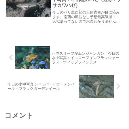
サカワハゼ）
今日のバリ島西部の天候青空が目に沁み
ます。南西の風波なし予想最高気温：
30℃潜ってないので水温わかりませんこ
の後も晴れマークが続きます。ピカピカ
になりましたレストランのメンテが終了
ピカピカになりました。天井の塗り直し
は先日ブログに載せました...
ハウスリーフがムンジャンガン｜今日の
水中写真：イエローフィンフラッシャー
ラス・ウィップフィンラス
今日の水中写真：ペッパードガーデンイ
ール・ブラックガーデンイール
コメント