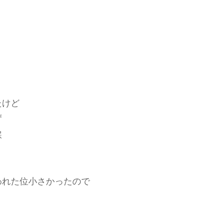
たけど
ず
涙
われた位小さかったので