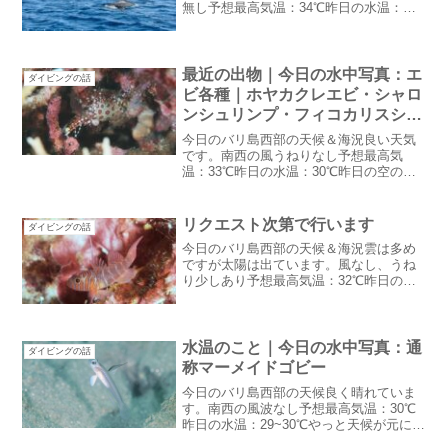
無し予想最高気温：34℃昨日の水温：
29℃絶好のダイビング日和移動中も海を
見てて！！最近、風も少なく海が穏やか
移動のボートは眠くなっちゃうのですが
寝ちゃうと損ですよ。移...
最近の出物｜今日の水中写真：エ
ダイビングの話
ビ各種｜ホヤカクレエビ・シャロ
ンシュリンプ・フィコカリスシム
ランス・トガリモエビ・コガラシ
今日のバリ島西部の天候＆海況良い天気
エビ
です。南西の風うねりなし予想最高気
温：33℃昨日の水温：30℃昨日の空の青
さはに比べると今日は薄い空色です。夕
方から雲るようだけど雨は・・降らない
んじゃないかな最近の出物GW先乗りした
リクエスト次第で行います
ダイビングの話
ゲスト様達のログを見...
今日のバリ島西部の天候＆海況雲は多め
ですが太陽は出ています。風なし、うね
り少しあり予想最高気温：32℃昨日の水
温：29℃だんだん水温が戻ってきまし
た。透明度も良いみたいです。この潮が
続きますように・・・リクエスト次第で
行います昨日はゲスト様...
水温のこと｜今日の水中写真：通
ダイビングの話
称マーメイドゴビー
今日のバリ島西部の天候良く晴れていま
す。南西の風波なし予想最高気温：30℃
昨日の水温：29~30℃やっと天候が元に戻
って来たみたいまだ風が出てないので乾