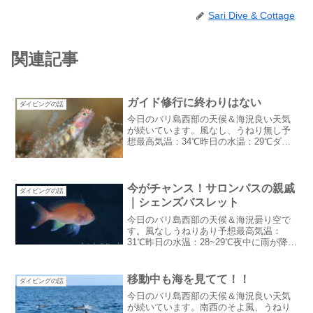
Sari Dive & Cottage
関連記事
ガイド修行に終わりはない
ダイビングの話
今日のバリ島西部の天候＆海況良い天気
が続いています。風なし、うねり無し予
想最高気温：34℃昨日の水温：29℃ダイ
ビング日和が続いています。ガイド修行
に終わりはない最近、初めてのゲストが
リピータゲストよりも来て頂いているの
ですがリピータゲスト...
今がチャンス！サロンパスの親戚
ダイビングの話
｜シェンズバスレット
今日のバリ島西部の天候＆海況曇り空で
す。風なしうねりあり予想最高気温：
31℃昨日の水温：28~29℃夜中に雨が降り
ました。結構な土砂降りだったので庭の
水やり心配でしたがこれで解消です：笑
ジンクスは破られた昨日まで天気が良か
移動中も海を見てて！！
ダイビングの話
ったのにゲスト様の...
今日のバリ島西部の天候＆海況良い天気
が続いています。南西のそよ風、うねり