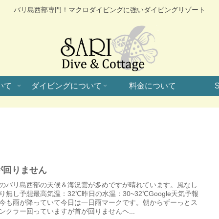
バリ島西部専門！マクロダイビングに強いダイビングリゾート
いて
ダイビングについて
料金について
S
が回りません
のバリ島西部の天候＆海況雲が多めですが晴れています。風なし
り無し予想最高気温：32℃昨日の水温：30~32℃Google天気予報
今も雨が降っていて今日は一日雨マークです。朝からずーっとス
ンクラー回っていますが首が回りませんヘ...