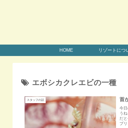
HOME
リゾートにつ
エボシカクレエビの一種
首
スタッフの話
今日
うね
だと
プリ