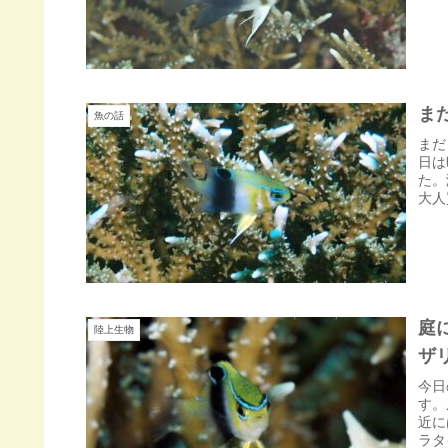
ま
魚の話
まだ
日は
た。
大人
庭
陸上生物
ザ
今日
す。
近に
ラタ