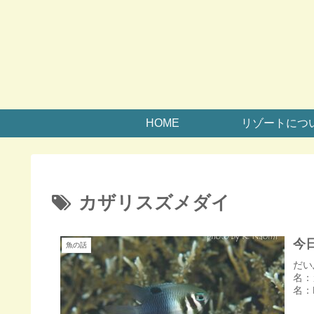
HOME
リゾートにつ
カザリスズメダイ
今
魚の話
だい
名：カ
名：N