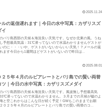
2025.11.24
ールの返信遅れます｜今日の水中写真：カザリスズ
ダイ
のバリ島西部の天候＆海況良い天気です。なぜか北東の風。うね
し予想最高気温：31℃潜ってないので水温わかりませんゲストが
いのに・・・いや、ゲストがいないからいい天気！？メールの返
れます今日から1週間ほどゲストがいないので昨日は...
2025.08.01
０２５年４月のルピアレートとバリ島での賢い両替
コツ｜今日の水中写真：カザリスズメダイ
のバリ島西部の天候＆海況良い天気です。風波無し予想最高気
33℃潜ってないので水温わかりません。３月までの天候が嘘のよ
海と空これからはこんな日が続く予定！GWもこのままでお願
２０２５年４月のルピアレートとバリ島での賢い両替のコ...