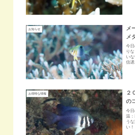
メ
お知らせ
メ
今日
りな
いな
信遅
２
お得時な情報
の
今日
温：
うな
い！