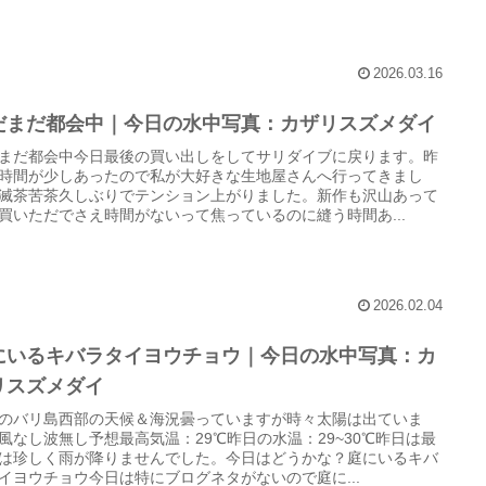
2026.03.16
だまだ都会中｜今日の水中写真：カザリスズメダイ
まだ都会中今日最後の買い出しをしてサリダイブに戻ります。昨
時間が少しあったので私が大好きな生地屋さんへ行ってきまし
滅茶苦茶久しぶりでテンション上がりました。新作も沢山あって
買いただでさえ時間がないって焦っているのに縫う時間あ...
2026.02.04
にいるキバラタイヨウチョウ｜今日の水中写真：カ
リスズメダイ
のバリ島西部の天候＆海況曇っていますが時々太陽は出ていま
風なし波無し予想最高気温：29℃昨日の水温：29~30℃昨日は最
は珍しく雨が降りませんでした。今日はどうかな？庭にいるキバ
イヨウチョウ今日は特にブログネタがないので庭に...