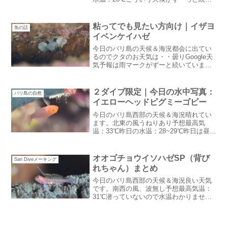
といいのになあ・・・保存版です！ずー
っと保留にしてあったバリ島入国方法の
ページ新しく作り直しました。簡単にな
粘ってでも見たい方向け｜イザヨ
魚の話
ったバリ島入国方法ま...
イベンケイハゼ
今日のバリ島の天候＆海況都会に出てい
るのでクタのお天気は・・曇りGoogle天
気予報は雨マークがずーと続いていま
す。2ヶ月ぶりくらいに都会で気分転換し
てます。ちょっと体調が良くないので午
前中はヘリにお任せでダイビング関係の
２ダイブ限定｜今日の水中写真：
バリ島の自然
お買い物私はホテル...
イエローヘッドピグミーゴビー
今日のバリ島西部の天候＆海況晴れてい
ます。北東の風うねりあり予想最高気
温：33℃昨日の水温：28~29℃昨日は昼く
らいから爆風が吹き始めて大変でした。
当初３ダイブ予定がやむなく２ダイブで
引き返すくらいの悪状況に：汗２ダイブ
オオゴチョウイソハゼSP（背び
Sari Diveメーキング
限定ほんと天候がお...
れちゃん）まとめ
今日のバリ島西部の天候＆海況良い天気
です。南西の風、波無し予想最高気温：
31℃潜っていないので水温わかりませ
ん。南西の風が冷たくてとても気持ちが
いいです。ドライシーズンらしいお天気
初めてのゲスト様向けブリーフィング今