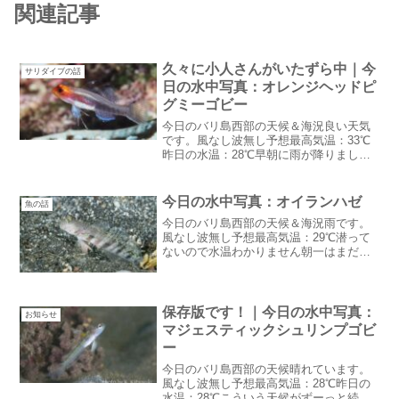
関連記事
久々に小人さんがいたずら中｜今
サリダイブの話
日の水中写真：オレンジヘッドピ
グミーゴビー
今日のバリ島西部の天候＆海況良い天気
です。風なし波無し予想最高気温：33℃
昨日の水温：28℃早朝に雨が降りました
が朝日が出た後は良い天気です。ゲスト
にとっても庭にとっても理想の天気です
ね～！久々に小人さんがいたずら中：汗
今日の水中写真：オイランハゼ
魚の話
ここ2~3日久しぶり...
今日のバリ島西部の天候＆海況雨です。
風なし波無し予想最高気温：29℃潜って
ないので水温わかりません朝一はまだ雨
が降っていませんでしたがボート出航後
に雨になりました。今日の水中写真：オ
イランハゼマクロダイバーには人気のハ
ゼオイランハゼオイラン...
保存版です！｜今日の水中写真：
お知らせ
マジェスティックシュリンプゴビ
ー
今日のバリ島西部の天候晴れています。
風なし波無し予想最高気温：28℃昨日の
水温：28℃こういう天候がずーっと続く