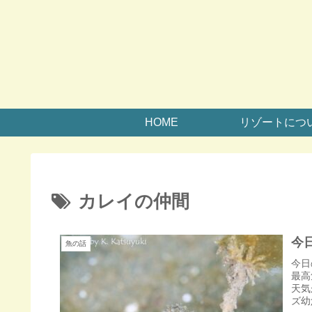
HOME
リゾートにつ
カレイの仲間
今
魚の話
今日
最高
天気
ズ幼