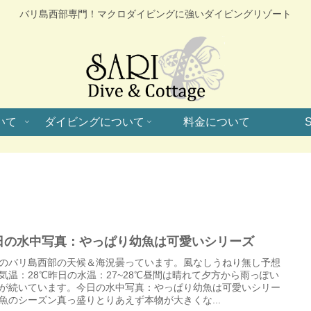
バリ島西部専門！マクロダイビングに強いダイビングリゾート
いて
ダイビングについて
料金について
S
日の水中写真：やっぱり幼魚は可愛いシリーズ
のバリ島西部の天候＆海況曇っています。風なしうねり無し予想
気温：28℃昨日の水温：27~28℃昼間は晴れて夕方から雨っぽい
が続いています。今日の水中写真：やっぱり幼魚は可愛いシリー
魚のシーズン真っ盛りとりあえず本物が大きくな...