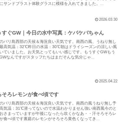
にサンドブラスト体験グラスに模様を入れてきました。...
2026.03.30
うすぐGW｜今日の水中写真：ケバケバちゃん
のバリ島西部の天候＆海況良い天気です。南西の風、うねり無し
最高気温：32℃昨日の水温：30℃朝はドライシーズンの涼しい風
いていました。お天気とってもいい感じです。もうすぐGWもう
GWなんですがスタッフたちはまだそんな気分じゃ...
2025.04.22
ろそろレモンが食べ頃です
のバリ島西部の天候＆海況良い天気です。南西の風うねり無し予
高気温：31℃潜ってないので水温わかりません強い南西風今のと
おさまっていますが午後になったら吹くかなあ・・汗そろそろレ
が食べ頃です裏庭のレモンがそろそろ黄色くなってき...