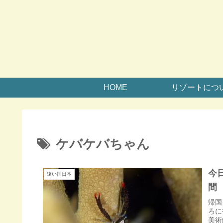
HOME
リゾートにつ
ケバケバちゃん
今
遠い国日本
間
帰国
ろに
美術