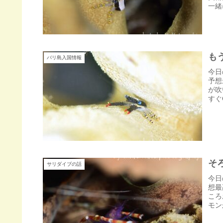
一緒
も
バリ島入国情報
今日
予想
が吹
すぐ
そ
サリダイブの話
今日
想最
ころ
モン