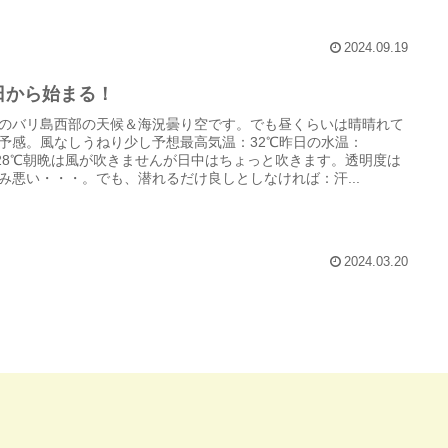
2024.09.19
日から始まる！
のバリ島西部の天候＆海況曇り空です。でも昼くらいは晴晴れて
予感。風なしうねり少し予想最高気温：32℃昨日の水温：
~28℃朝晩は風が吹きませんが日中はちょっと吹きます。透明度は
み悪い・・・。でも、潜れるだけ良しとしなければ：汗...
2024.03.20