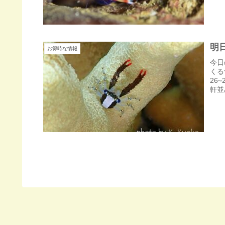
明
お得時な情報
今日
くる
26
軒並