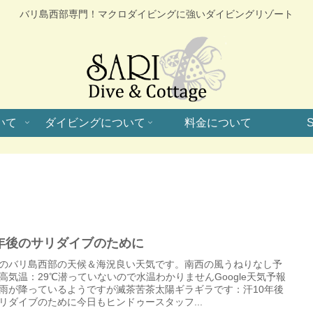
バリ島西部専門！マクロダイビングに強いダイビングリゾート
いて
ダイビングについて
料金について
S
0年後のサリダイブのために
のバリ島西部の天候＆海況良い天気です。南西の風うねりなし予
高気温：29℃潜っていないので水温わかりませんGoogle天気予報
雨が降っているようですが滅茶苦茶太陽ギラギラです：汗10年後
リダイブのために今日もヒンドゥースタッフ...