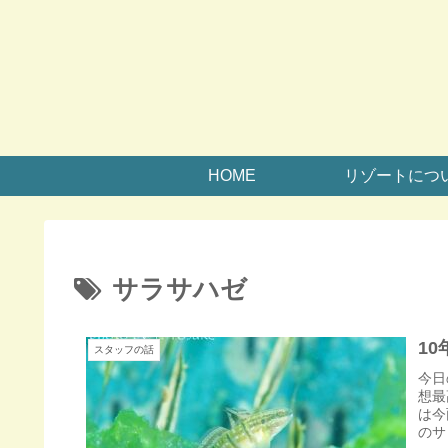
HOME
リゾートにつ
サラサハゼ
1
スタッフの話
今日
想最
は今
のサ