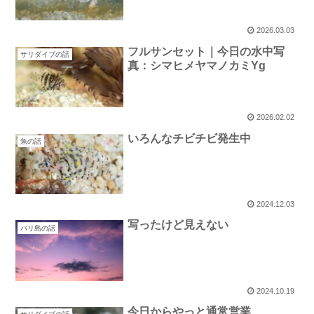
2026.03.03
フルサンセット｜今日の水中写
サリダイブの話
真：シマヒメヤマノカミYg
2026.02.02
いろんなチビチビ発生中
魚の話
2024.12.03
写ったけど見えない
バリ島の話
2024.10.19
今日からやっと通常営業