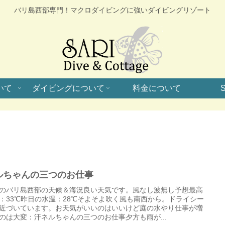
バリ島西部専門！マクロダイビングに強いダイビングリゾート
いて
ダイビングについて
料金について
S
ルちゃんの三つのお仕事
のバリ島西部の天候＆海況良い天気です。風なし波無し予想最高
：33℃昨日の水温：28℃そよそよ吹く風も南西から。ドライシー
近づいています。お天気がいいのはいいけど庭の水やり仕事が増
のは大変：汗ネルちゃんの三つのお仕事夕方も雨が...