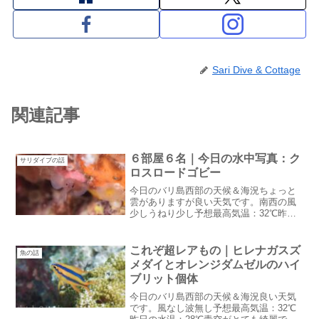
Sari Dive & Cottage
関連記事
６部屋６名｜今日の水中写真：ク
サリダイブの話
ロスロードゴビー
今日のバリ島西部の天候＆海況ちょっと
雲がありますが良い天気です。南西の風
少しうねり少し予想最高気温：32℃昨日
の水温：29℃曇りがちな天気みたいです
が雨は・・・降らないような気がする。
季節風がおさまっていてある意味ダイビ
これぞ超レアもの｜ヒレナガスズ
魚の話
ング日和かも６部屋６...
メダイとオレンジダムゼルのハイ
ブリット個体
今日のバリ島西部の天候＆海況良い天気
です。風なし波無し予想最高気温：32℃