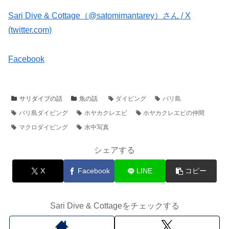
Sari Dive & Cottage（@satomimantarey）さん / X
(twitter.com)
Facebook
サリダイブの話
魚の話
ダイビング
バリ島
バリ島ダイビング
ホヤカクレエビ
ホヤカクレエビの仲間
マクロダイビング
水中写真
シェアする
X
Facebook
LINE
コピー
Sari Dive & Cottageをチェックする