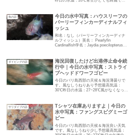
昨日の水温：28℃青空がとても綺麗で
す。滅茶苦茶ダイビング日和！これぞ超
レアもの先週超レアものに出会えまし
た。「ラインが青いヒレナガスズメダイ
今日の水中写真：ハウスリーフの
魚の話
が居ました」と言うシャリ...
パーリーフィンカーディナルフィ
ッシュ
和名：なし（パーリーフィンカーディナ
ルフィッシュ）英名： Pearlyfin
Cardinalfish学名：Jaydia poecilopterusハ
ウスリーフの泥地の穴に生息緑色の鱗が
怪しく光る古代魚みたいなテンジクダイ
の仲間マニア受けす...
海況回復したけど出港停止命令続
ダイビングの話
行中｜今日の水中写真：ストライ
プヘッドドワーフゴビー
今日のバリ島西部の天候＆海況薄曇りで
す。風なしうねりあり予想最高気温：
30℃昨日の水温：27~28℃風がなくなって
波音が少し低くなりました。昨日も雨は
降らず・・・雨が降れば天候が変わるき
っかけになりそうだけど海況回復したけ
Tシャツ在庫ありますよ｜今日の
サリダイブの話
ど出港停止命令続行...
水中写真：ファングスピグミーゴ
ビー
今日のバリ島西部の天候＆海況良い天気
です。風なしうねり少し予想最高気温：