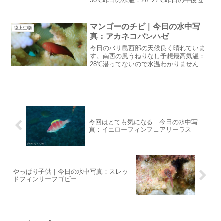
30℃昨日の水温：26~27℃昨日の午後位か
ら風がおさまってきました。海況も安定
してきたみたいこれから良くなることを
信じて今日はムンジャンガンへ行く予定T
マンゴーのチビ｜今日の水中写
陸上生物
シャツ在庫あり...
真：アカネコバンハゼ
今日のバリ島西部の天候良く晴れていま
す。南西の風うねりなし予想最高気温：
28℃潜ってないので水温わかりませんダ
イビング日和続いています。マンゴーの
チビ開店休業中のサリダイブのんびりム
ードです。スタッフの休日が一段落した
らお盆のゲストに向けて...
今回はとても気になる｜今日の水中写
真：イエローフィンフェアリーラス
やっぱり子供｜今日の水中写真：スレッ
ドフィンリーフゴビー