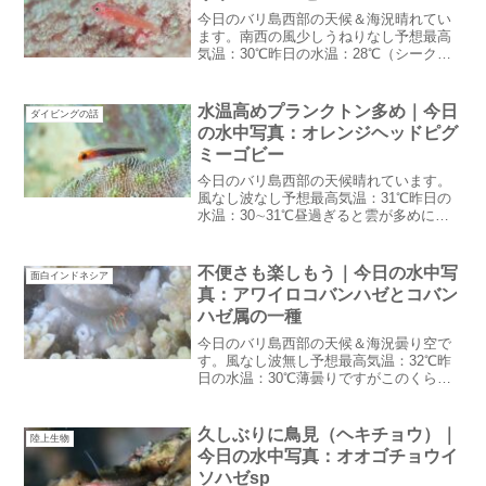
今日のバリ島西部の天候＆海況晴れてい
ます。南西の風少しうねりなし予想最高
気温：30℃昨日の水温：28℃（シークレ
ットベイ25℃）朝の気温が7:30で21.5℃
早朝はもっと冷えていた気がします。厚
着の季節バリ島の乾季は日本でいう冬空
水温高めプランクトン多め｜今日
ダイビングの話
に雲がない...
の水中写真：オレンジヘッドピグ
ミーゴビー
今日のバリ島西部の天候晴れています。
風なし波なし予想最高気温：31℃昨日の
水温：30∼31℃昼過ぎると雲が多めにな
りますが雨は降りません。水温高めプラ
ンクトン多め水温がどんどん上がってい
ます。内湾ポイントのハウスリーフは
不便さも楽しもう｜今日の水中写
面白インドネシア
32∼33℃らしいせ...
真：アワイロコバンハゼとコバン
ハゼ属の一種
今日のバリ島西部の天候＆海況曇り空で
す。風なし波無し予想最高気温：32℃昨
日の水温：30℃薄曇りですがこのくらい
が涼しくていいかも雨マークは相変わら
ずついていますがここ最近降っていませ
ん。スプリンクラー回っています。不便
久しぶりに鳥見（ヘキチョウ）｜
陸上生物
さも楽しもうPCで仕...
今日の水中写真：オオゴチョウイ
ソハゼsp