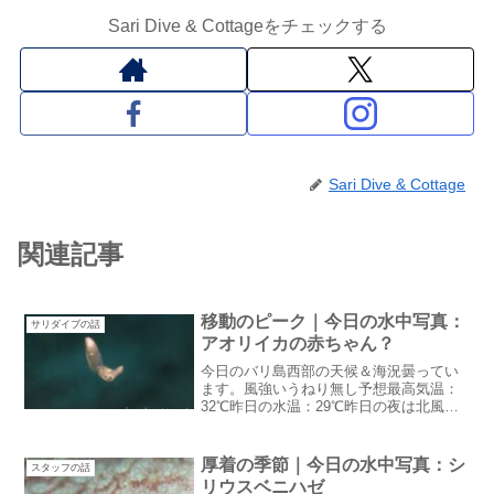
Sari Dive & Cottageをチェックする
Sari Dive & Cottage
関連記事
移動のピーク｜今日の水中写真：
サリダイブの話
アオリイカの赤ちゃん？
今日のバリ島西部の天候＆海況曇ってい
ます。風強いうねり無し予想最高気温：
32℃昨日の水温：29℃昨日の夜は北風が
吹いて波が入っていました。今は静まっ
ているけど・・移動のピーク今日がピー
クシーズンの移動のピーク（日本語合っ
厚着の季節｜今日の水中写真：シ
スタッフの話
てる？）5台の送迎車...
リウスベニハゼ