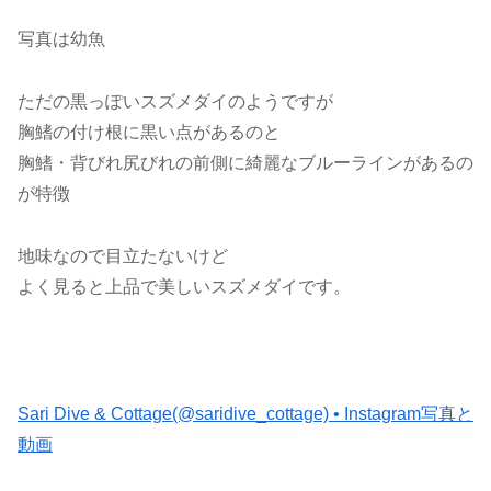
写真は幼魚
ただの黒っぽいスズメダイのようですが
胸鰭の付け根に黒い点があるのと
胸鰭・背びれ尻びれの前側に綺麗なブルーラインがあるの
が特徴
地味なので目立たないけど
よく見ると上品で美しいスズメダイです。
Sari Dive & Cottage(@saridive_cottage) • Instagram写真と
動画