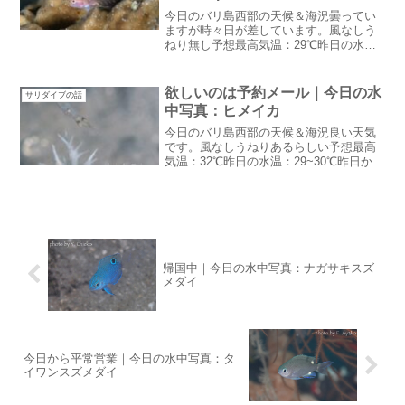
今日のバリ島西部の天候＆海況曇ってい
ますが時々日が差しています。風なしう
ねり無し予想最高気温：29℃昨日の水
温：27~28℃昨日は一日中いいお天気でし
たが夜に雨が降りました。今日は午後に
少し降りそうです。久しぶりに鳥見なん
欲しいのは予約メール｜今日の水
サリダイブの話
となく先週までのド...
中写真：ヒメイカ
今日のバリ島西部の天候＆海況良い天気
です。風なしうねりあるらしい予想最高
気温：32℃昨日の水温：29~30℃昨日から
朝は気温が低くカラッとしたお天気ジャ
ワ島とフローレスで火山が噴火したそう
ですがこの辺りは全く問題ありません。
乾季の風向きなら...
帰国中｜今日の水中写真：ナガサキスズ
メダイ
今日から平常営業｜今日の水中写真：タ
イワンスズメダイ