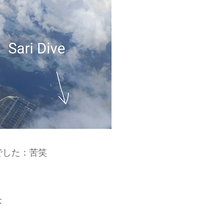
労でした：苦笑
念