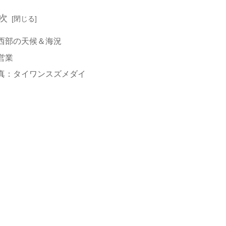
次
西部の天候＆海況
営業
真：タイワンスズメダイ