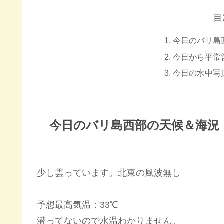
目
今日のバリ島
今日から平常
今日の水中写
今日のバリ島西部の天候＆海況
少し雲っています。北東の風波無し
予想最高気温：33℃
潜ってないので水温わかりません。