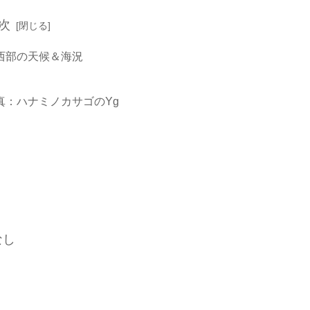
次
西部の天候＆海況
真：ハナミノカサゴのYg
なし