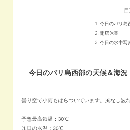
目
今日のバリ島
開店休業
今日の水中写
今日のバリ島西部の天候＆海況
曇り空で小雨もぱらついています。風なし波
予想最高気温：30℃
昨日の水温：30℃