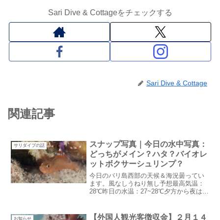
Sari Dive & Cottageをチェックする
Sari Dive & Cottage
関連記事
スナップ写真｜今日の水中写真：
サリダイブの話
どっちがメイン？ハタ？バイオレ
ットボクサーシュリンプ？
今日のバリ島西部の天候＆海況曇ってい
ます。風なしうねり無し予想最高気温：
28℃昨日の水温：27~28℃夕方から夜は雨
が降ります。雨季真っ只中！スナップ写
真ネタがないのでスナップ写真を昨日の
夜のネルちゃん「客室を見守る猫」雨が
【外国人観光客徴収金】２月１４
お知らせ