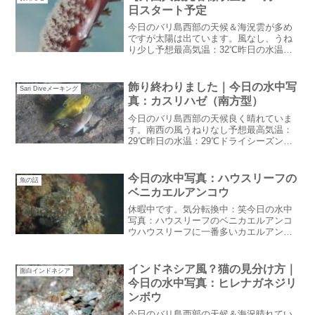
降るまでしばらく...
日スタート予定
今日のバリ島西部の天候＆海況雲が多め
ですが太陽は出ています。風なし、うね
り少し予想最高気温：32℃昨日の水温：
26~30℃午後になるとところどころで雨が
降っているようです。しかし・・・サリ
ダイブは降らない：汗透明度はどのポイ
飾り終わりました｜今日の水中写
Sari Diveメーキング
ントもあまり良く...
真：カスリハゼ（南方型）
今日のバリ島西部の天候良く晴れていま
す。南西の風うねりなし予想最高気温：
29℃昨日の水温：29℃ドライシーズンっ
ぽい風が吹いています。レストランの扇
風機は無くてもいい感じ飾り終わりまし
たつい先日ブログで書いたダイブセンタ
今日の水中写真：ハウスリーフの
魚の話
ーの写真飾り終わりま...
ベニカエルアンコウ
休暇中です。気分転換中：笑今日の水中
写真：ハウスリーフのベニカエルアンコ
ウハウスリーフに一番多いカエルアンコ
ウベニカエルアンコウベニカエルアンコ
ウ和名：ベニカエルアンコウ英名：
Spotfin frogfish学名：Antennarius n...
インドネシア風？猫の見分け方｜
面白インドネシア
今日の水中写真：ヒレナガネジリ
ンボウ
今日のバリ島西部の天候＆海況晴れてい