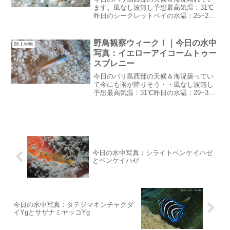
ます。風なし波無し予想最高気温：31℃
昨日のシークレットベイの水温：25~26℃
朝は晴れて夕方以降にちょっと雨っぽく
なる普通の雨季の天候にようやく戻った
感じ朝のポイント決めが楽：笑インドネ
野鳥観察ウィーク！｜今日の水中
陸上生物
シア風？猫の見分...
写真：イエローアイコームトゥー
スブレニー
今日のバリ島西部の天候＆海況曇ってい
て今にも雨が降りそう・・風なし波無し
予想最高気温：31℃昨日の水温：29~30℃
雨季も雨季どっぷり雨季普通の雨期でも
こんな朝から降りそうな空は珍しいで
す。ニシキテグリやエビがいっぱい出て
きそう：笑野鳥観察...
今日の水中写真：シライトベンケイハゼ
とベンケイハゼ
今日の水中写真：タテジマキンチャクダ
イYgとサザナミヤッコYg