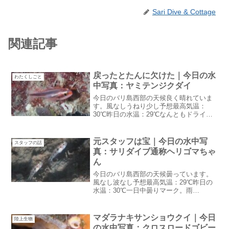
Sari Dive & Cottage
関連記事
戻ったとたんに欠けた｜今日の水
わたくしごと
中写真：ヤミテンジクダイ
今日のバリ島西部の天候良く晴れていま
す。風なしうねり少し予想最高気温：
30℃昨日の水温：29℃なんともドライシ
ーズンっぽい天気それなのに北西からの
うねりが少し入っています。浅場が白い
のでワイドをやりたいゲスト様的にはイ
元スタッフは宝｜今日の水中写
スタッフの話
マイチと言う事で（多分...
真：サリダイブ通称ヘリゴマちゃ
ん
今日のバリ島西部の天候曇っています。
風なし波なし予想最高気温：29℃昨日の
水温：30℃一日中曇りマーク。雨
は・・・降るかな？気温が上がらないよ
うなので水面休息中寒くならないように
準備必要かも元スタッフは宝昨日からGW
マダラナキサンショウクイ｜今日
陸上生物
のフルブックとなりました...
の水中写真：クロスロードゴビー