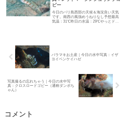
ビー
今日のバリ島西部の天候＆海況良い天気
です。南西の風強めうねりなし予想最高
気温：31℃昨日の水温：29℃やっとドラ
イシーズンという感じの朝になりまし
た。今日のハウスリーフはめっちゃ透明
度良かったそうです：笑バリダンス鑑賞
会昨日は超久しぶりにバ...
バラマキお土産｜今日の水中写真：イザ
ヨイベンケイハゼ
写真撮るの忘れちゃう｜今日の水中写
真：クロスロードゴビー（通称ダンボち
ゃん）
コメント