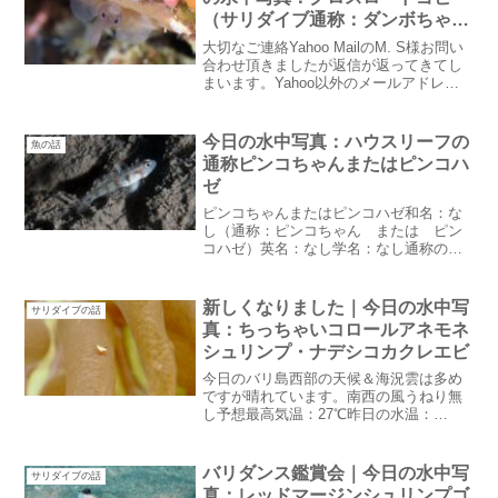
（サリダイブ通称：ダンボちゃ
ん）
大切なご連絡Yahoo MailのM. S様お問い
合わせ頂きましたが返信が返ってきてし
まいます。Yahoo以外のメールアドレス
でのお問い合わせをお願い致します。今
日のバリ島西部の天候＆海況晴れていま
す。風なし波無し予想最高気温：31℃昨
今日の水中写真：ハウスリーフの
魚の話
日の...
通称ピンコちゃんまたはピンコハ
ゼ
ピンコちゃんまたはピンコハゼ和名：な
し（通称：ピンコちゃん または ピン
コハゼ）英名：なし学名：なし通称の由
来は移動後に背びれをピンピンと動かす
ことよく見ると綺麗なハゼですが何しろ
地味な感じなので見逃されてしまうこと
新しくなりました｜今日の水中写
サリダイブの話
が多い。日本でもよく似た...
真：ちっちゃいコロールアネモネ
シュリンプ・ナデシコカクレエビ
今日のバリ島西部の天候＆海況雲は多め
ですが晴れています。南西の風うねり無
し予想最高気温：27℃昨日の水温：
27~28℃昨日の午前中は暴風が吹きまし
た。うねりは入っていないので良かっ
た。乾季と同じ風方向でダイブセンター
バリダンス鑑賞会｜今日の水中写
サリダイブの話
が砂だらけになりました：...
真：レッドマージンシュリンプゴ