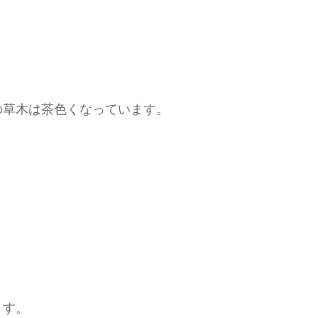
の草木は茶色くなっています。
・
ます。